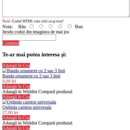
Notă:
Codul HTML este citit ca şi text!
Nota:
Rău
Bun
Itrodu codul din imaginea de mai jos
Continuă
Te-ar mai putea interesa şi:
Adaugă în Coş
Banda ornament cu 2 sau 3 linii
9,00 lei
Adaugă în Coş
Adaugă in Wishlist
Compară produsul
Adaugă în Coş
Oglinda camion universala
27,00 lei
Adaugă în Coş
Adaugă in Wishlist
Compară produsul
Adaugă în Coş