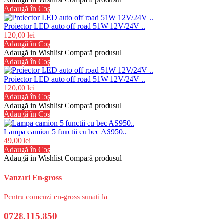
Adaugă în Coş
Proiector LED auto off road 51W 12V/24V ..
120,00 lei
Adaugă în Coş
Adaugă in Wishlist
Compară produsul
Adaugă în Coş
Proiector LED auto off road 51W 12V/24V ..
120,00 lei
Adaugă în Coş
Adaugă in Wishlist
Compară produsul
Adaugă în Coş
Lampa camion 5 functii cu bec AS950..
49,00 lei
Adaugă în Coş
Adaugă in Wishlist
Compară produsul
Vanzari En-gross
Pentru comenzi en-gross sunati la
0728.115.850