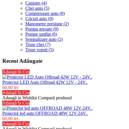
Canistre (4)
Chei auto (5)
Compresoare auto (0)
Cricuri auto (0)
Manometre presiune (2)
Pompa gresare (0)
Pompe umflat (0)
Semnalizare auto (2)
Truse chei (7)
Truse vopsit (5)
Recent Adăugate
Adaugă în Coş
Proiector LED Auto Offroad 42W 12V - 24V..
60,00 lei
Adaugă în Coş
Adaugă in Wishlist
Compară produsul
Adaugă în Coş
Proiector led auto OFFROAD 48W 12V-24V..
60,00 lei
Adaugă în Coş
Adaugă in Wishlist
Compară produsul