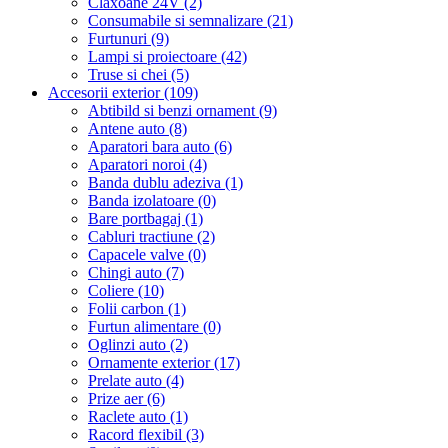
Claxoane 24V (2)
Consumabile si semnalizare (21)
Furtunuri (9)
Lampi si proiectoare (42)
Truse si chei (5)
Accesorii exterior (109)
Abtibild si benzi ornament (9)
Antene auto (8)
Aparatori bara auto (6)
Aparatori noroi (4)
Banda dublu adeziva (1)
Banda izolatoare (0)
Bare portbagaj (1)
Cabluri tractiune (2)
Capacele valve (0)
Chingi auto (7)
Coliere (10)
Folii carbon (1)
Furtun alimentare (0)
Oglinzi auto (2)
Ornamente exterior (17)
Prelate auto (4)
Prize aer (6)
Raclete auto (1)
Racord flexibil (3)