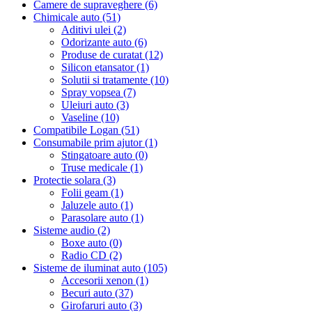
Camere de supraveghere (6)
Chimicale auto (51)
Aditivi ulei (2)
Odorizante auto (6)
Produse de curatat (12)
Silicon etansator (1)
Solutii si tratamente (10)
Spray vopsea (7)
Uleiuri auto (3)
Vaseline (10)
Compatibile Logan (51)
Consumabile prim ajutor (1)
Stingatoare auto (0)
Truse medicale (1)
Protectie solara (3)
Folii geam (1)
Jaluzele auto (1)
Parasolare auto (1)
Sisteme audio (2)
Boxe auto (0)
Radio CD (2)
Sisteme de iluminat auto (105)
Accesorii xenon (1)
Becuri auto (37)
Girofaruri auto (3)