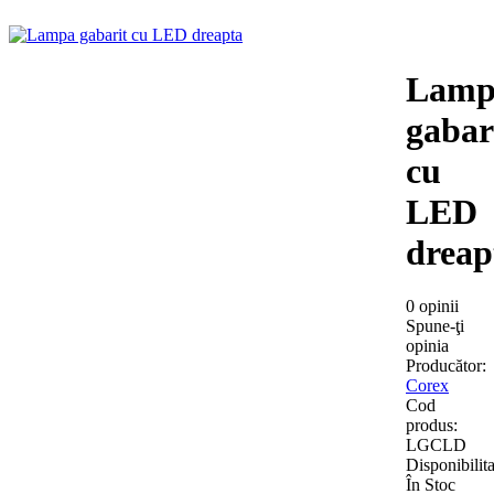
Lamp
gabar
cu
LED
dreap
0 opinii
Spune-ţi
opinia
Producător:
Corex
Cod
produs:
LGCLD
Disponibilita
În Stoc