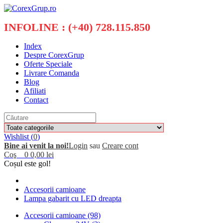
INFOLINE : (+40) 728.115.850
Index
Despre CorexGrup
Oferte Speciale
Livrare Comanda
Blog
Afiliati
Contact
Wishlist (
0
)
Bine ai venit la noi!
Login
sau
Creare cont
Coş
0
0,00 lei
Coșul este gol!
Accesorii camioane
Lampa gabarit cu LED dreapta
Accesorii camioane (98)