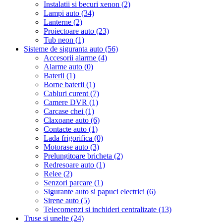
Instalatii si becuri xenon (2)
Lampi auto (34)
Lanterne (2)
Proiectoare auto (23)
Tub neon (1)
Sisteme de siguranta auto (56)
Accesorii alarme (4)
Alarme auto (0)
Baterii (1)
Borne baterii (1)
Cabluri curent (7)
Camere DVR (1)
Carcase chei (1)
Claxoane auto (6)
Contacte auto (1)
Lada frigorifica (0)
Motorase auto (3)
Prelungitoare bricheta (2)
Redresoare auto (1)
Relee (2)
Senzori parcare (1)
Sigurante auto si papuci electrici (6)
Sirene auto (5)
Telecomenzi si inchideri centralizate (13)
Truse si unelte (24)