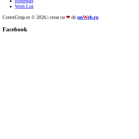
Returnări
Wish List
CorexGrup.ro © 2026 | creat cu
❤
de
un
W
eb.ro
Facebook