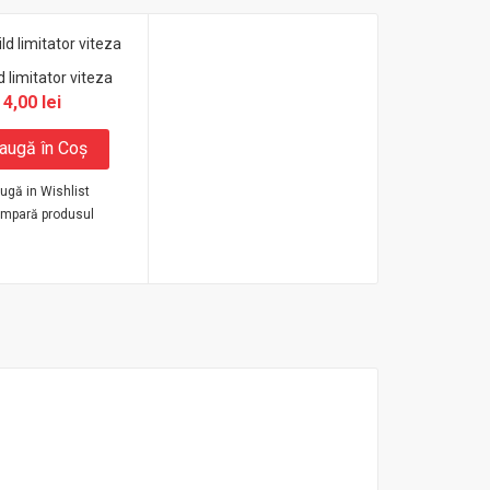
d limitator viteza
4,00 lei
augă în Coş
ugă in Wishlist
mpară produsul