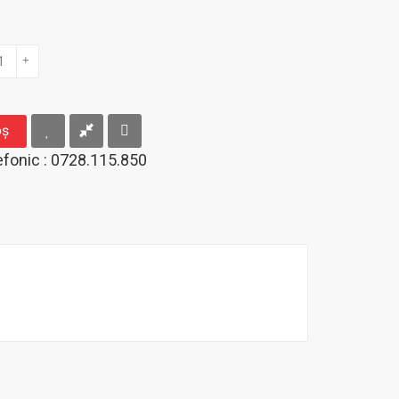
+
oş
fonic : 0728.115.850