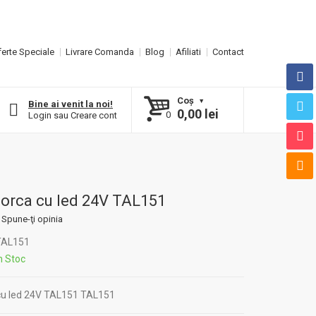
erte Speciale
Livrare Comanda
Blog
Afiliati
Contact
Coş
Bine ai venit la noi!
0,00 lei
0
Login
sau
Creare cont
orca cu led 24V TAL151
Spune-ţi opinia
AL151
n Stoc
u led 24V TAL151 TAL151