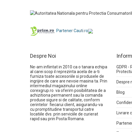
Partener Cauti.ro
Despre Noi
Inform
Ne-am infiintat in 2010 ca o tanara echipa
GDPR - 
al carei scop il reprezinta acela de a-ti
Protecti
furniza toate accesoriile si produsele de
ingrijire de care are nevoie masina ta. Prin
Despre 
intermediul magazinului online
corexgrup.ro
va oferim posibilitatea de a
Blog
achizitiona permanent sau la comanda
produse sigure si de calitate, conform
Confiden
cerintelor fiecarui client, asigurandu-va
cu promptitudine transportul catre
Livrare
locatiile dvs. prin serviciile de curierat
rapid sau prin Posta Romana.
Partener