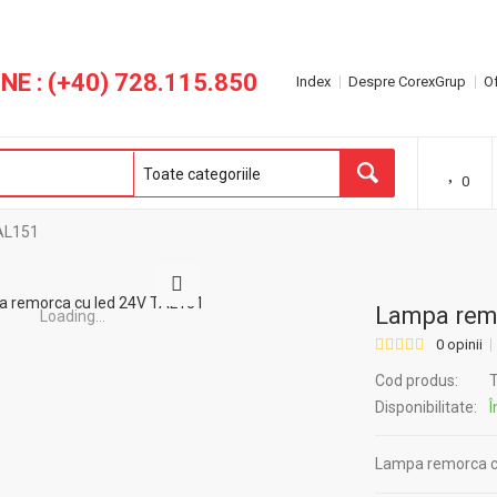
NE : (+40) 728.115.850
Index
Despre CorexGrup
Of
0
AL151
Lampa rem
Loading...
0 opinii
Cod produs:
T
Disponibilitate:
Î
Lampa remorca c