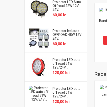
Proiector LED Auto
Offroad 42W 12V -
24V..
60,00 lei
Band
Proiector led auto
OFFROAD 48W 12V-
24V..
60,00 lei
Proiector LED auto
off road 51W
12V/24V ..
120,00 lei
Recen
Proiector LED auto
off road 51W
Lam
12V/24V ..
120,00 lei