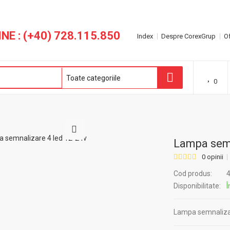
NE : (+40) 728.115.850
Index
Despre CorexGrup
Of
0
Lampa semn
0 opinii
Cod produs:
4
Disponibilitate:
Î
Lampa semnaliza