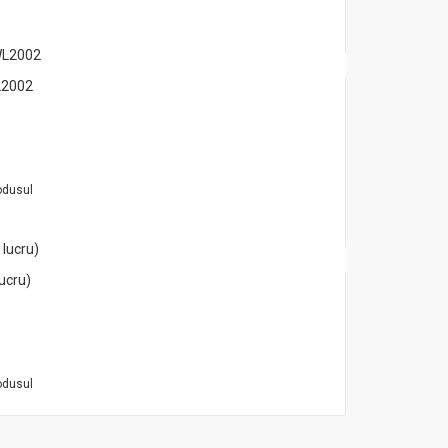
L2002
odusul
ucru)
odusul