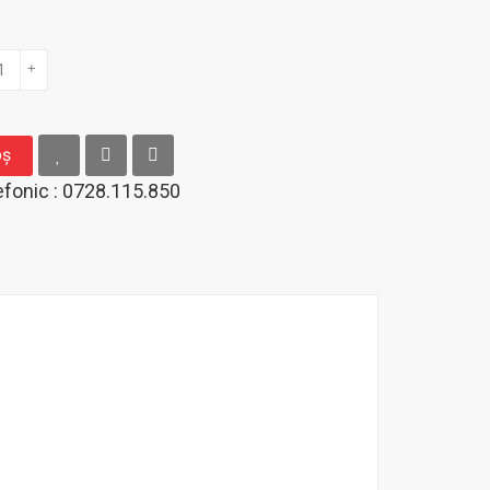
+
oş
fonic : 0728.115.850