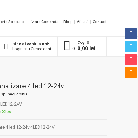
erte Speciale
Livrare Comanda
Blog
Afiliati
Contact
Coş
Bine ai venit la noi!
0,00 lei
0
Login
sau
Creare cont
alizare 4 led 12-24v
Spune-ţi opinia
LED12-24V
n Stoc
re 4 led 12-24v 4LED12-24V