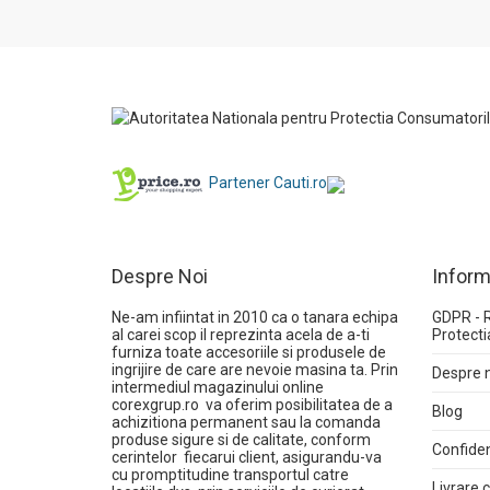
Partener Cauti.ro
Despre Noi
Inform
Ne-am infiintat in 2010 ca o tanara echipa
GDPR - 
al carei scop il reprezinta acela de a-ti
Protecti
furniza toate accesoriile si produsele de
ingrijire de care are nevoie masina ta. Prin
Despre 
intermediul magazinului online
corexgrup.ro
va oferim posibilitatea de a
Blog
achizitiona permanent sau la comanda
produse sigure si de calitate, conform
Confiden
cerintelor fiecarui client, asigurandu-va
cu promptitudine transportul catre
Livrare