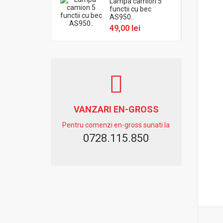
Lampa camion 5
functii cu bec
AS950..
49,00 lei
VANZARI EN-GROSS
Pentru comenzi en-gross sunati la
0728.115.850