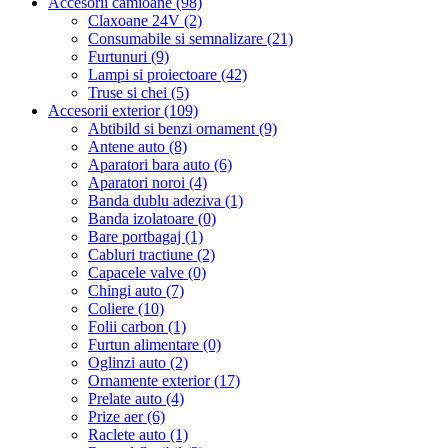
Accesorii camioane (98)
Claxoane 24V (2)
Consumabile si semnalizare (21)
Furtunuri (9)
Lampi si proiectoare (42)
Truse si chei (5)
Accesorii exterior (109)
Abtibild si benzi ornament (9)
Antene auto (8)
Aparatori bara auto (6)
Aparatori noroi (4)
Banda dublu adeziva (1)
Banda izolatoare (0)
Bare portbagaj (1)
Cabluri tractiune (2)
Capacele valve (0)
Chingi auto (7)
Coliere (10)
Folii carbon (1)
Furtun alimentare (0)
Oglinzi auto (2)
Ornamente exterior (17)
Prelate auto (4)
Prize aer (6)
Raclete auto (1)