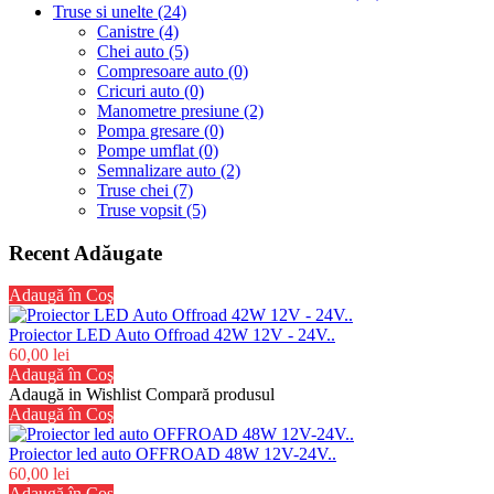
Truse si unelte (24)
Canistre (4)
Chei auto (5)
Compresoare auto (0)
Cricuri auto (0)
Manometre presiune (2)
Pompa gresare (0)
Pompe umflat (0)
Semnalizare auto (2)
Truse chei (7)
Truse vopsit (5)
Recent Adăugate
Adaugă în Coş
Proiector LED Auto Offroad 42W 12V - 24V..
60,00 lei
Adaugă în Coş
Adaugă in Wishlist
Compară produsul
Adaugă în Coş
Proiector led auto OFFROAD 48W 12V-24V..
60,00 lei
Adaugă în Coş