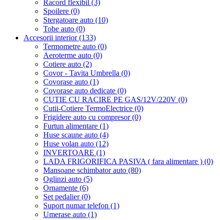
Racord flexibil (3)
Spoilere (0)
Stergatoare auto (10)
Tobe auto (0)
Accesorii interior (133)
Termometre auto (0)
Aeroterme auto (0)
Cotiere auto (2)
Covor - Tavita Umbrella (0)
Covorase auto (1)
Covorase auto dedicate (0)
CUTIE CU RACIRE PE GAS/12V/220V (0)
Cutii-Cotiere TermoElectrice (0)
Frigidere auto cu compresor (0)
Furtun alimentare (1)
Huse scaune auto (4)
Huse volan auto (12)
INVERTOARE (1)
LADA FRIGORIFICA PASIVA ( fara alimentare ) (0)
Mansoane schimbator auto (80)
Oglinzi auto (5)
Ornamente (6)
Set pedalier (0)
Suport numar telefon (1)
Umerase auto (1)