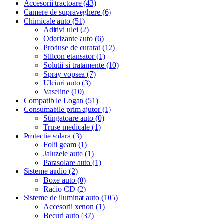
Accesorii tractoare (43)
Camere de supraveghere (6)
Chimicale auto (51)
Aditivi ulei (2)
Odorizante auto (6)
Produse de curatat (12)
Silicon etansator (1)
Solutii si tratamente (10)
Spray vopsea (7)
Uleiuri auto (3)
Vaseline (10)
Compatibile Logan (51)
Consumabile prim ajutor (1)
Stingatoare auto (0)
Truse medicale (1)
Protectie solara (3)
Folii geam (1)
Jaluzele auto (1)
Parasolare auto (1)
Sisteme audio (2)
Boxe auto (0)
Radio CD (2)
Sisteme de iluminat auto (105)
Accesorii xenon (1)
Becuri auto (37)