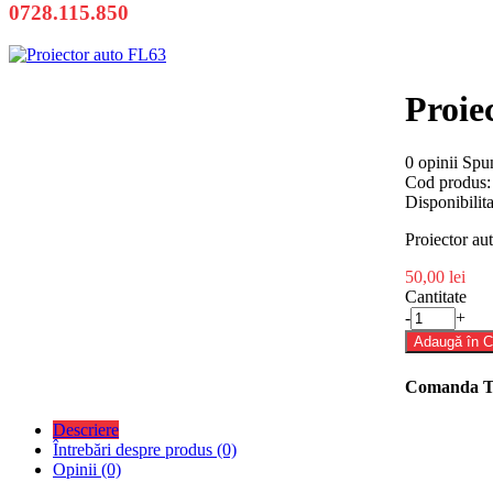
0728.115.850
Proie
0 opinii
Spun
Cod produs:
Disponibilita
Proiector a
50,00 lei
Cantitate
-
+
Adaugă în 
Comanda Tel
Descriere
Întrebări despre produs (0)
Opinii (0)