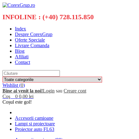
INFOLINE : (+40) 728.115.850
Index
Despre CorexGrup
Oferte Speciale
Livrare Comanda
Blog
Afiliati
Contact
Wishlist (
0
)
Bine ai venit la noi!
Login
sau
Creare cont
Coş
0
0,00 lei
Coșul este gol!
Accesorii camioane
Lampi si proiectoare
Proiector auto FL63