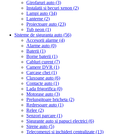
Girofaruri auto (3)
Instalatii si becuri xenon (2)
Lampi auto (34)
Lanterne (2)
Proiectoare auto (23)
Tub neon (1)
Sisteme de siguranta auto (56)
Accesorii alarme (4)
Alarme auto (0)
Baterii (1)
Borne baterii (1)
Cabluri curent (7)
Camere DVR (1)
Carcase chei (1)
Claxoane auto (6)
Contacte auto (1)
Lada frigorifica (0)
Motorase auto (3)
Prelungitoare bricheta (2)
Redresoare auto (1)
Relee (2)
Senzori parcare (1)
Sigurante auto si papuci electrici (6)
Sirene auto (5)
Telecomenzi si inchideri centralizate (13)