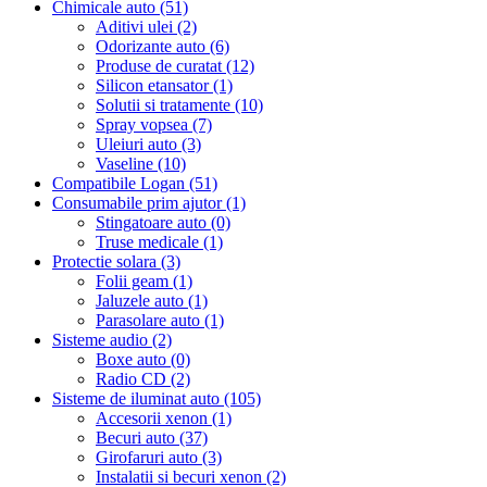
Chimicale auto (51)
Aditivi ulei (2)
Odorizante auto (6)
Produse de curatat (12)
Silicon etansator (1)
Solutii si tratamente (10)
Spray vopsea (7)
Uleiuri auto (3)
Vaseline (10)
Compatibile Logan (51)
Consumabile prim ajutor (1)
Stingatoare auto (0)
Truse medicale (1)
Protectie solara (3)
Folii geam (1)
Jaluzele auto (1)
Parasolare auto (1)
Sisteme audio (2)
Boxe auto (0)
Radio CD (2)
Sisteme de iluminat auto (105)
Accesorii xenon (1)
Becuri auto (37)
Girofaruri auto (3)
Instalatii si becuri xenon (2)