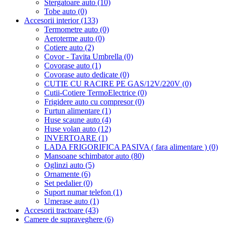
Stergatoare auto (10)
Tobe auto (0)
Accesorii interior (133)
Termometre auto (0)
Aeroterme auto (0)
Cotiere auto (2)
Covor - Tavita Umbrella (0)
Covorase auto (1)
Covorase auto dedicate (0)
CUTIE CU RACIRE PE GAS/12V/220V (0)
Cutii-Cotiere TermoElectrice (0)
Frigidere auto cu compresor (0)
Furtun alimentare (1)
Huse scaune auto (4)
Huse volan auto (12)
INVERTOARE (1)
LADA FRIGORIFICA PASIVA ( fara alimentare ) (0)
Mansoane schimbator auto (80)
Oglinzi auto (5)
Ornamente (6)
Set pedalier (0)
Suport numar telefon (1)
Umerase auto (1)
Accesorii tractoare (43)
Camere de supraveghere (6)