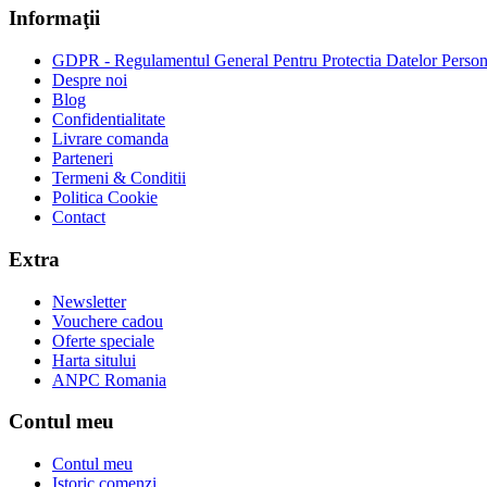
Informaţii
GDPR - Regulamentul General Pentru Protectia Datelor Person
Despre noi
Blog
Confidentialitate
Livrare comanda
Parteneri
Termeni & Conditii
Politica Cookie
Contact
Extra
Newsletter
Vouchere cadou
Oferte speciale
Harta sitului
ANPC Romania
Contul meu
Contul meu
Istoric comenzi