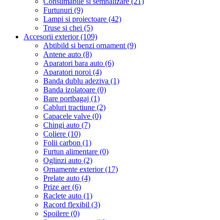
Consumabile si semnalizare (21)
Furtunuri (9)
Lampi si proiectoare (42)
Truse si chei (5)
Accesorii exterior (109)
Abtibild si benzi ornament (9)
Antene auto (8)
Aparatori bara auto (6)
Aparatori noroi (4)
Banda dublu adeziva (1)
Banda izolatoare (0)
Bare portbagaj (1)
Cabluri tractiune (2)
Capacele valve (0)
Chingi auto (7)
Coliere (10)
Folii carbon (1)
Furtun alimentare (0)
Oglinzi auto (2)
Ornamente exterior (17)
Prelate auto (4)
Prize aer (6)
Raclete auto (1)
Racord flexibil (3)
Spoilere (0)