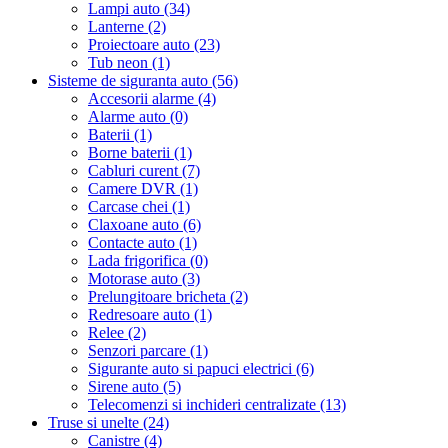
Lampi auto (34)
Lanterne (2)
Proiectoare auto (23)
Tub neon (1)
Sisteme de siguranta auto (56)
Accesorii alarme (4)
Alarme auto (0)
Baterii (1)
Borne baterii (1)
Cabluri curent (7)
Camere DVR (1)
Carcase chei (1)
Claxoane auto (6)
Contacte auto (1)
Lada frigorifica (0)
Motorase auto (3)
Prelungitoare bricheta (2)
Redresoare auto (1)
Relee (2)
Senzori parcare (1)
Sigurante auto si papuci electrici (6)
Sirene auto (5)
Telecomenzi si inchideri centralizate (13)
Truse si unelte (24)
Canistre (4)