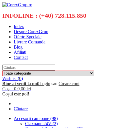
INFOLINE : (+40) 728.115.850
Index
Despre CorexGrup
Oferte Speciale
Livrare Comanda
Blog
Afiliati
Contact
Wishlist (
0
)
Bine ai venit la noi!
Login
sau
Creare cont
Coş
0
0,00 lei
Coșul este gol!
Căutare
Accesorii camioane (98)
Claxoane 24V (2)