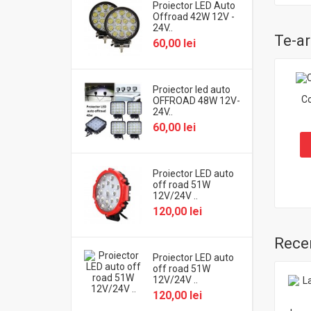
Proiector LED Auto
Offroad 42W 12V -
24V..
Te-ar
60,00 lei
Proiector led auto
Co
OFFROAD 48W 12V-
24V..
60,00 lei
Proiector LED auto
off road 51W
12V/24V ..
120,00 lei
Recen
Proiector LED auto
off road 51W
12V/24V ..
120,00 lei