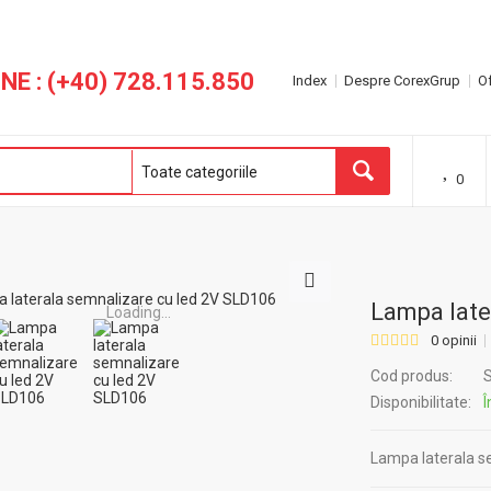
NE : (+40) 728.115.850
Index
Despre CorexGrup
Of
0
Lampa late
Loading...
0 opinii
Cod produs:
S
Disponibilitate:
Î
Lampa laterala 