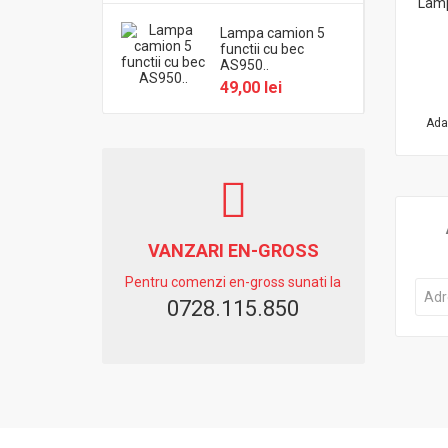
Lamp
Lampa camion 5
functii cu bec
AS950..
49,00 lei
Ada
VANZARI EN-GROSS
Pentru comenzi en-gross sunati la
0728.115.850