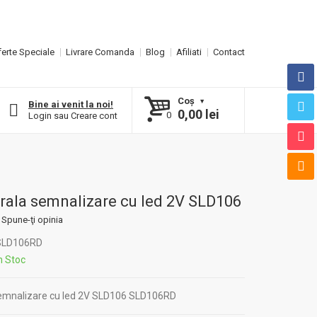
erte Speciale
Livrare Comanda
Blog
Afiliati
Contact
Coş
Bine ai venit la noi!
0,00 lei
0
Login
sau
Creare cont
rala semnalizare cu led 2V SLD106
Spune-ţi opinia
LD106RD
n Stoc
semnalizare cu led 2V SLD106 SLD106RD