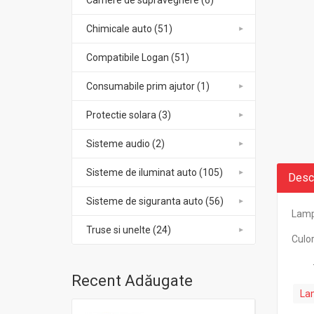
Camere de supraveghere (6)
Chimicale auto (51)
Compatibile Logan (51)
Consumabile prim ajutor (1)
Protectie solara (3)
Sisteme audio (2)
Sisteme de iluminat auto (105)
Desc
Sisteme de siguranta auto (56)
Lamp
Truse si unelte (24)
Culor
- G
Recent Adăugate
Lam