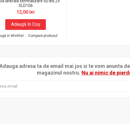
a laterala semnalizare cu led 2V
SLD106
12,00 lei
Adaugă în Coş
ugă in Wishlist
Compară produsul
Adauga adresa ta de email mai jos si te vom anunta de p
magazinul nostru.
Nu ai nimic de pierd