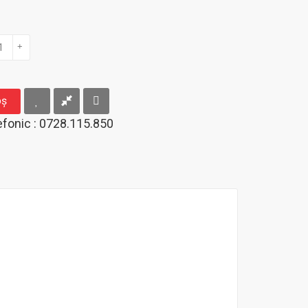
+
oş
fonic : 0728.115.850