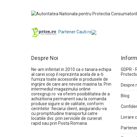
Partener Cauti.ro
Despre Noi
Inform
Ne-am infiintat in 2010 ca o tanara echipa
GDPR - 
al carei scop il reprezinta acela de a-ti
Protecti
furniza toate accesoriile si produsele de
ingrijire de care are nevoie masina ta. Prin
Despre 
intermediul magazinului online
corexgrup.ro
va oferim posibilitatea de a
Blog
achizitiona permanent sau la comanda
produse sigure si de calitate, conform
Confiden
cerintelor fiecarui client, asigurandu-va
cu promptitudine transportul catre
Livrare
locatiile dvs. prin serviciile de curierat
rapid sau prin Posta Romana.
Partener