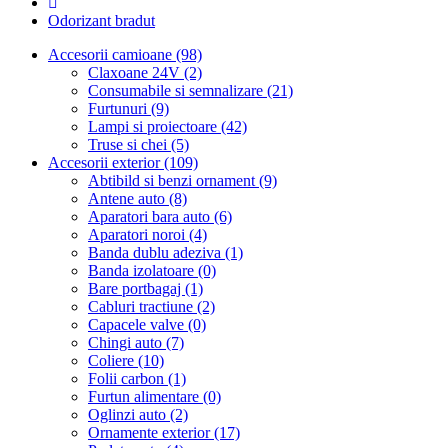
Odorizant bradut
Accesorii camioane (98)
Claxoane 24V (2)
Consumabile si semnalizare (21)
Furtunuri (9)
Lampi si proiectoare (42)
Truse si chei (5)
Accesorii exterior (109)
Abtibild si benzi ornament (9)
Antene auto (8)
Aparatori bara auto (6)
Aparatori noroi (4)
Banda dublu adeziva (1)
Banda izolatoare (0)
Bare portbagaj (1)
Cabluri tractiune (2)
Capacele valve (0)
Chingi auto (7)
Coliere (10)
Folii carbon (1)
Furtun alimentare (0)
Oglinzi auto (2)
Ornamente exterior (17)