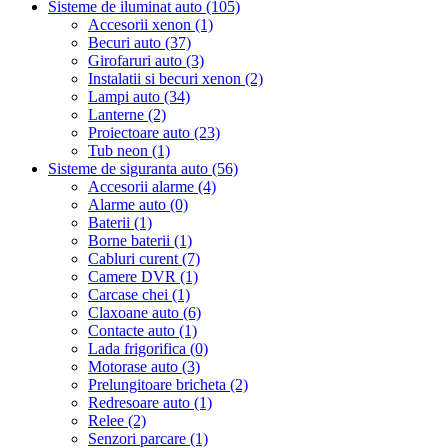
Sisteme de iluminat auto (105)
Accesorii xenon (1)
Becuri auto (37)
Girofaruri auto (3)
Instalatii si becuri xenon (2)
Lampi auto (34)
Lanterne (2)
Proiectoare auto (23)
Tub neon (1)
Sisteme de siguranta auto (56)
Accesorii alarme (4)
Alarme auto (0)
Baterii (1)
Borne baterii (1)
Cabluri curent (7)
Camere DVR (1)
Carcase chei (1)
Claxoane auto (6)
Contacte auto (1)
Lada frigorifica (0)
Motorase auto (3)
Prelungitoare bricheta (2)
Redresoare auto (1)
Relee (2)
Senzori parcare (1)