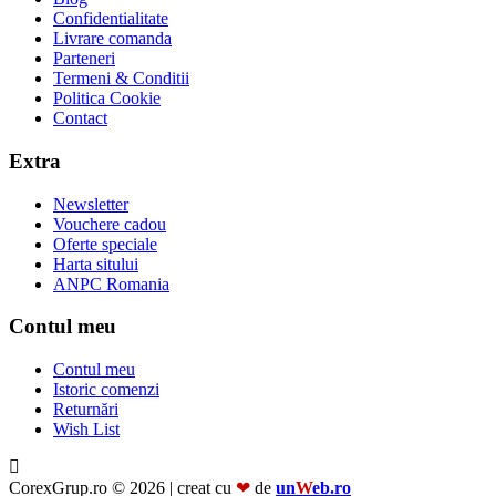
Confidentialitate
Livrare comanda
Parteneri
Termeni & Conditii
Politica Cookie
Contact
Extra
Newsletter
Vouchere cadou
Oferte speciale
Harta sitului
ANPC Romania
Contul meu
Contul meu
Istoric comenzi
Returnări
Wish List
CorexGrup.ro © 2026 | creat cu
❤
de
un
W
eb.ro