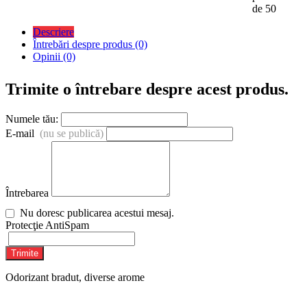
de 50
Descriere
Întrebări despre produs (0)
Opinii (0)
Trimite o întrebare despre acest produs.
Numele tău:
E-mail
(nu se publică)
Întrebarea
Nu doresc publicarea acestui mesaj.
Protecţie AntiSpam
Trimite
Odorizant bradut, diverse arome