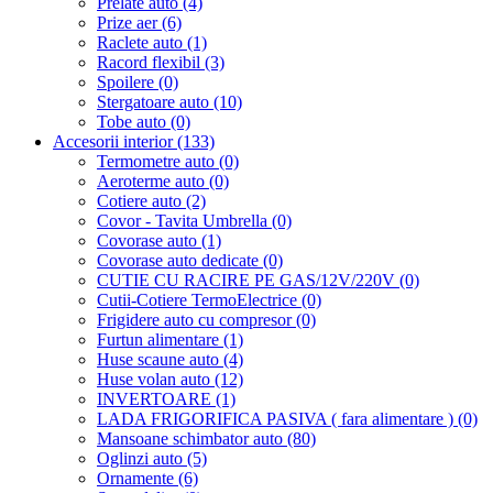
Prelate auto (4)
Prize aer (6)
Raclete auto (1)
Racord flexibil (3)
Spoilere (0)
Stergatoare auto (10)
Tobe auto (0)
Accesorii interior (133)
Termometre auto (0)
Aeroterme auto (0)
Cotiere auto (2)
Covor - Tavita Umbrella (0)
Covorase auto (1)
Covorase auto dedicate (0)
CUTIE CU RACIRE PE GAS/12V/220V (0)
Cutii-Cotiere TermoElectrice (0)
Frigidere auto cu compresor (0)
Furtun alimentare (1)
Huse scaune auto (4)
Huse volan auto (12)
INVERTOARE (1)
LADA FRIGORIFICA PASIVA ( fara alimentare ) (0)
Mansoane schimbator auto (80)
Oglinzi auto (5)
Ornamente (6)