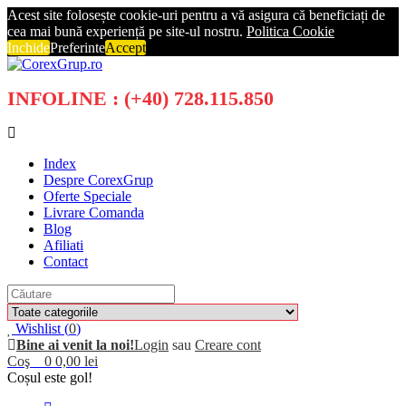
Acest site folosește cookie-uri pentru a vă asigura că beneficiați de
cea mai bună experiență pe site-ul nostru.
Politica Cookie
Inchide
Preferinte
Accept
INFOLINE : (+40) 728.115.850
Index
Despre CorexGrup
Oferte Speciale
Livrare Comanda
Blog
Afiliati
Contact
Wishlist (
0
)
Bine ai venit la noi!
Login
sau
Creare cont
Coş
0
0,00 lei
Coșul este gol!