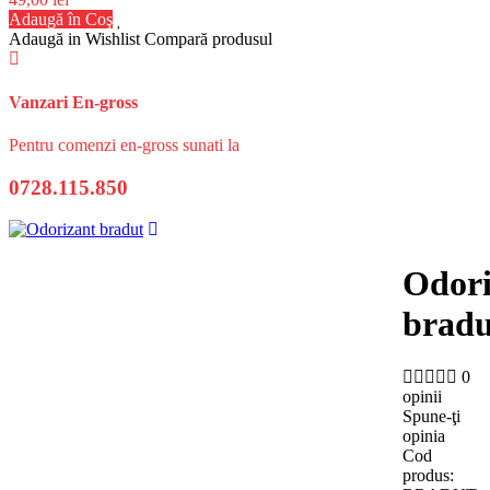
Adaugă în Coş
Adaugă in Wishlist
Compară produsul
Vanzari En-gross
Pentru comenzi en-gross sunati la
0728.115.850
Odori
bradu
0
opinii
Spune-ţi
opinia
Cod
produs: