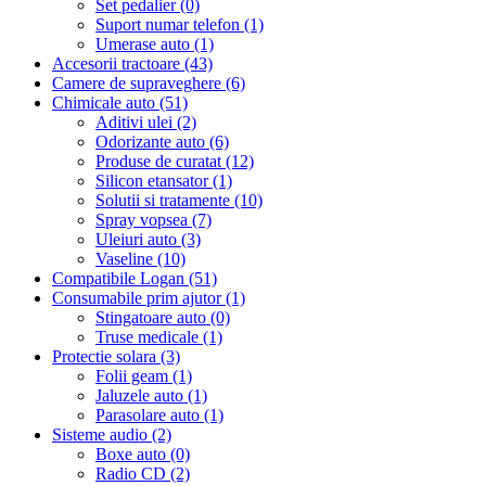
Set pedalier (0)
Suport numar telefon (1)
Umerase auto (1)
Accesorii tractoare (43)
Camere de supraveghere (6)
Chimicale auto (51)
Aditivi ulei (2)
Odorizante auto (6)
Produse de curatat (12)
Silicon etansator (1)
Solutii si tratamente (10)
Spray vopsea (7)
Uleiuri auto (3)
Vaseline (10)
Compatibile Logan (51)
Consumabile prim ajutor (1)
Stingatoare auto (0)
Truse medicale (1)
Protectie solara (3)
Folii geam (1)
Jaluzele auto (1)
Parasolare auto (1)
Sisteme audio (2)
Boxe auto (0)
Radio CD (2)