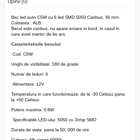
Opinii (0)
Bec led auto C5W cu 6 led SMD 5050 Canbus, 36 mm.
Culoarea : ALB.
Becul este canbus, nu apare eroare in bord, in cazul in
care aveti martor de be ars.
Caracteristicile becului:
Cod: C5W
Unghi de vizibilitate: 180 de grade
Numar de leduri: 6
Alimentare: 12V
Temperatura in care functioneaza: de la -30 Celsius pana
la +50 Celsius
Putere maxima: 0.8W
Specificatiile LED-ului: 5050 cu 3chip SMD
Durata de viata: pana la 50, 000 de ore
Culoare: Alb xenon 6000k