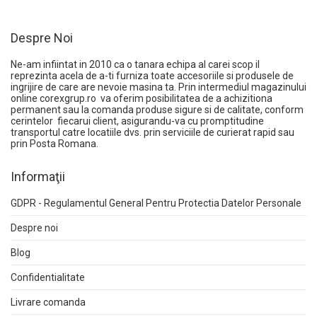
Despre Noi
Ne-am infiintat in 2010 ca o tanara echipa al carei scop il
reprezinta acela de a-ti furniza toate accesoriile si produsele de
ingrijire de care are nevoie masina ta. Prin intermediul magazinului
online
corexgrup.ro
va oferim posibilitatea de a achizitiona
permanent sau la comanda produse sigure si de calitate, conform
cerintelor fiecarui client, asigurandu-va cu promptitudine
transportul catre locatiile dvs. prin serviciile de curierat rapid sau
prin Posta Romana.
Informaţii
GDPR - Regulamentul General Pentru Protectia Datelor Personale
Despre noi
Blog
Confidentialitate
Livrare comanda