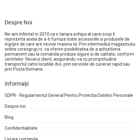
Despre Noi
Ne-am infiintat in 2010 ca o tanara echipa al carei scop il
reprezinta acela de a-ti furniza toate accesoriile si produsele de
ingrijire de care are nevoie masina ta. Prin intermediul magazinului
online
corexgrup.ro
va oferim posibilitatea de a achizitiona
permanent sau la comanda produse sigure si de calitate, conform
cerintelor fiecarui client, asigurandu-va cu promptitudine
transportul catre locatiile dvs. prin serviciile de curierat rapid sau
prin Posta Romana.
Informaţii
GDPR - Regulamentul General Pentru Protectia Datelor Personale
Despre noi
Blog
Confidentialitate
Livrare comanda