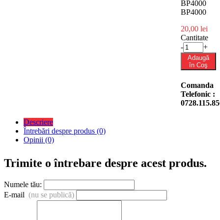
BP4000
BP4000
20,00 lei
Cantitate
-
+
Adaugă
în Coş
Comanda
Telefonic :
0728.115.85
Descriere
Întrebări despre produs (0)
Opinii (0)
Trimite o întrebare despre acest produs.
Numele tău:
E-mail
(nu se publică)