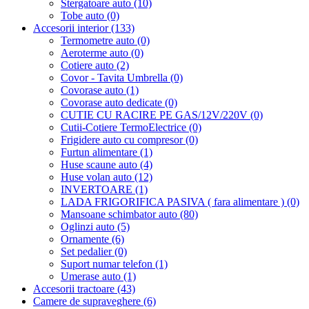
Stergatoare auto (10)
Tobe auto (0)
Accesorii interior (133)
Termometre auto (0)
Aeroterme auto (0)
Cotiere auto (2)
Covor - Tavita Umbrella (0)
Covorase auto (1)
Covorase auto dedicate (0)
CUTIE CU RACIRE PE GAS/12V/220V (0)
Cutii-Cotiere TermoElectrice (0)
Frigidere auto cu compresor (0)
Furtun alimentare (1)
Huse scaune auto (4)
Huse volan auto (12)
INVERTOARE (1)
LADA FRIGORIFICA PASIVA ( fara alimentare ) (0)
Mansoane schimbator auto (80)
Oglinzi auto (5)
Ornamente (6)
Set pedalier (0)
Suport numar telefon (1)
Umerase auto (1)
Accesorii tractoare (43)
Camere de supraveghere (6)