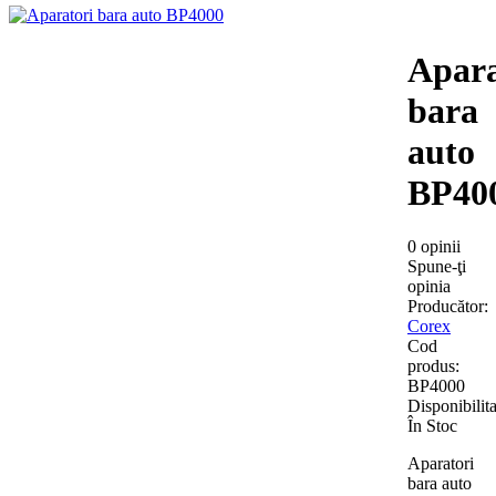
Apara
bara
auto
BP40
0 opinii
Spune-ţi
opinia
Producător:
Corex
Cod
produs:
BP4000
Disponibilita
În Stoc
Aparatori
bara auto