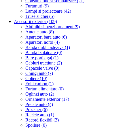
Consumabile si semnalizare (21)
Furtunuri (9)
Lampi si proiectoare (42)
Truse si chei (5)
Accesorii exterior (109)
Abtibild si benzi ornament (9)
Antene auto (8)
Aparatori bara auto (6)
Aparatori noroi (4)
Banda dublu adeziva (1)
Banda izolatoare (0)
Bare portbagaj (1)
Cabluri tractiune (2)
Capacele valve (0)
Chingi auto (7)
Coliere (10)
Folii carbon (1)
Furtun alimentare (0)
Oglinzi auto (2)
Ornamente exterior (17)
Prelate auto (4)
Prize aer (6)
Raclete auto (1)
Racord flexibil (3)
Spoilere (0)