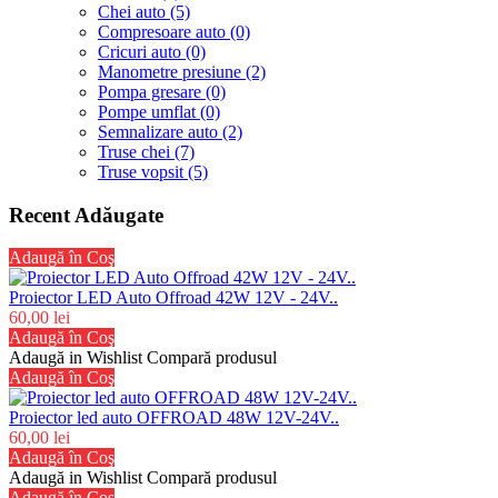
Chei auto (5)
Compresoare auto (0)
Cricuri auto (0)
Manometre presiune (2)
Pompa gresare (0)
Pompe umflat (0)
Semnalizare auto (2)
Truse chei (7)
Truse vopsit (5)
Recent Adăugate
Adaugă în Coş
Proiector LED Auto Offroad 42W 12V - 24V..
60,00 lei
Adaugă în Coş
Adaugă in Wishlist
Compară produsul
Adaugă în Coş
Proiector led auto OFFROAD 48W 12V-24V..
60,00 lei
Adaugă în Coş
Adaugă in Wishlist
Compară produsul
Adaugă în Coş