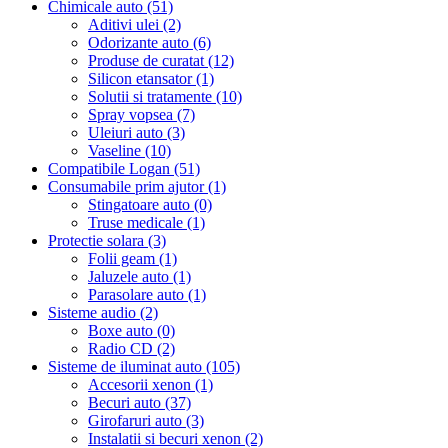
Chimicale auto (51)
Aditivi ulei (2)
Odorizante auto (6)
Produse de curatat (12)
Silicon etansator (1)
Solutii si tratamente (10)
Spray vopsea (7)
Uleiuri auto (3)
Vaseline (10)
Compatibile Logan (51)
Consumabile prim ajutor (1)
Stingatoare auto (0)
Truse medicale (1)
Protectie solara (3)
Folii geam (1)
Jaluzele auto (1)
Parasolare auto (1)
Sisteme audio (2)
Boxe auto (0)
Radio CD (2)
Sisteme de iluminat auto (105)
Accesorii xenon (1)
Becuri auto (37)
Girofaruri auto (3)
Instalatii si becuri xenon (2)