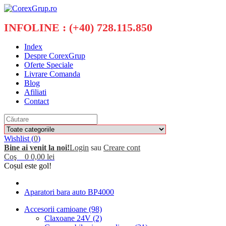
INFOLINE : (+40) 728.115.850
Index
Despre CorexGrup
Oferte Speciale
Livrare Comanda
Blog
Afiliati
Contact
Wishlist (
0
)
Bine ai venit la noi!
Login
sau
Creare cont
Coş
0
0,00 lei
Coșul este gol!
Aparatori bara auto BP4000
Accesorii camioane (98)
Claxoane 24V (2)