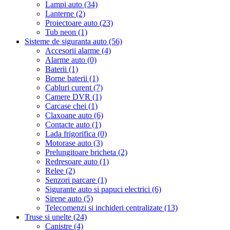
Lampi auto (34)
Lanterne (2)
Proiectoare auto (23)
Tub neon (1)
Sisteme de siguranta auto (56)
Accesorii alarme (4)
Alarme auto (0)
Baterii (1)
Borne baterii (1)
Cabluri curent (7)
Camere DVR (1)
Carcase chei (1)
Claxoane auto (6)
Contacte auto (1)
Lada frigorifica (0)
Motorase auto (3)
Prelungitoare bricheta (2)
Redresoare auto (1)
Relee (2)
Senzori parcare (1)
Sigurante auto si papuci electrici (6)
Sirene auto (5)
Telecomenzi si inchideri centralizate (13)
Truse si unelte (24)
Canistre (4)