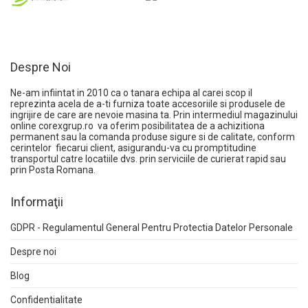
Despre Noi
Ne-am infiintat in 2010 ca o tanara echipa al carei scop il
reprezinta acela de a-ti furniza toate accesoriile si produsele de
ingrijire de care are nevoie masina ta. Prin intermediul magazinului
online
corexgrup.ro
va oferim posibilitatea de a achizitiona
permanent sau la comanda produse sigure si de calitate, conform
cerintelor fiecarui client, asigurandu-va cu promptitudine
transportul catre locatiile dvs. prin serviciile de curierat rapid sau
prin Posta Romana.
Informaţii
GDPR - Regulamentul General Pentru Protectia Datelor Personale
Despre noi
Blog
Confidentialitate