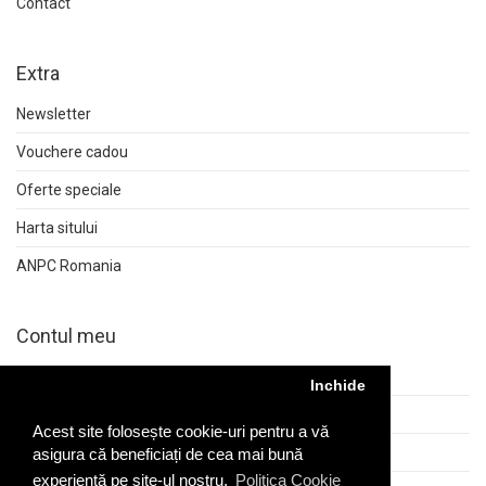
Contact
Extra
Newsletter
Vouchere cadou
Oferte speciale
Harta sitului
ANPC Romania
Contul meu
Contul meu
Inchide
Istoric comenzi
Acest site folosește cookie-uri pentru a vă
Returnări
asigura că beneficiați de cea mai bună
experiență pe site-ul nostru.
Politica Cookie