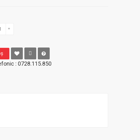
+
oş
fonic : 0728.115.850