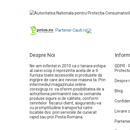
Partener Cauti.ro
Despre Noi
Inform
Ne-am infiintat in 2010 ca o tanara echipa
GDPR - 
al carei scop il reprezinta acela de a-ti
Protecti
furniza toate accesoriile si produsele de
ingrijire de care are nevoie masina ta. Prin
Despre 
intermediul magazinului online
corexgrup.ro
va oferim posibilitatea de a
Blog
achizitiona permanent sau la comanda
produse sigure si de calitate, conform
Confiden
cerintelor fiecarui client, asigurandu-va
cu promptitudine transportul catre
Livrare
locatiile dvs. prin serviciile de curierat
rapid sau prin Posta Romana.
Partener