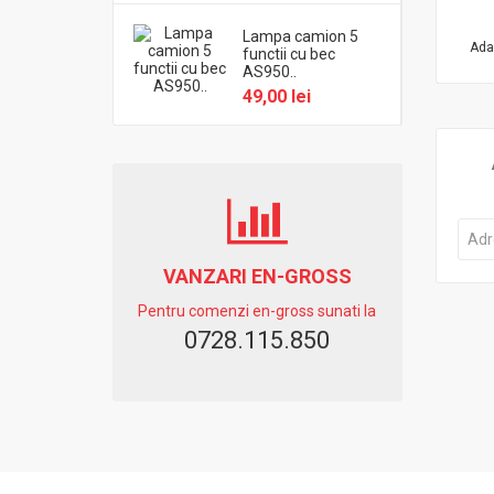
Lampa camion 5
Ada
functii cu bec
AS950..
49,00 lei
VANZARI EN-GROSS
Pentru comenzi en-gross sunati la
0728.115.850