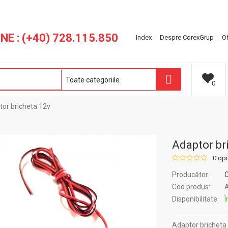
NE : (+40) 728.115.850
Index
Despre CorexGrup
Of
0
or bricheta 12v
Adaptor br
0 opi
Producător:
Cod produs:
A
Disponibilitate:
Î
Adaptor bricheta