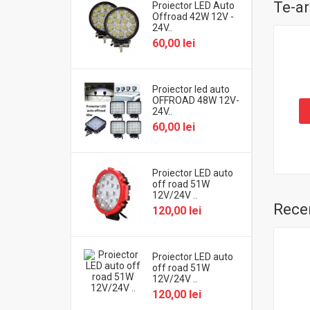
Te-ar
Proiector LED Auto
Offroad 42W 12V -
24V..
60,00 lei
Proiector led auto
OFFROAD 48W 12V-
24V..
60,00 lei
Proiector LED auto
off road 51W
12V/24V ..
Recen
120,00 lei
Proiector LED auto
off road 51W
12V/24V ..
120,00 lei