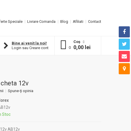
erte Speciale
Livrare Comanda
Blog
Afiliati
Contact
Coş
Bine ai venit la noi!
0,00 lei
0
Login
sau
Creare cont
icheta 12v
nii
Spune-ţi opinia
Corex
B12v
n Stoc
 12v AB12v