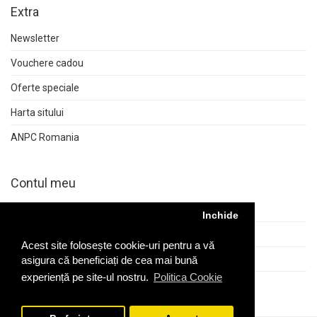
Extra
Newsletter
Vouchere cadou
Oferte speciale
Harta sitului
ANPC Romania
Contul meu
Contul meu
Inchide
Istoric comenzi
Acest site folosește cookie-uri pentru a vă
Returnări
asigura că beneficiați de cea mai bună
experiență pe site-ul nostru.
Politica Cookie
Wish List