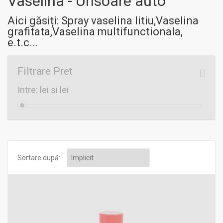
Vaselina - Unsoare auto
Aici găsiți: Spray vaselina litiu,Vaselina
grafitata,Vaselina multifunctionala,
e.t.c...
Filtrare Pret
Intre:
lei si
lei
Sortare după: