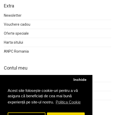
Extra
Newsletter
Vouchere cadou
Oferte speciale
Harta sitului
ANPC Romania
Contul meu
Contul meu
Inchide
Istoric comenzi
Acest site folosește cookie-uri pentru a vă
Returnări
asigura că beneficiați de cea mai bună
experiență pe site-ul nostru.
Politica Cookie
Wish List