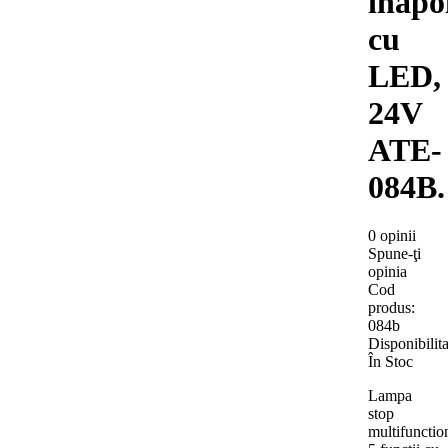
inapo
cu
LED,
24V
ATE-
084B.
0 opinii
Spune-ţi
opinia
Cod
produs:
084b
Disponibilita
În Stoc
Lampa
stop
multifunctio