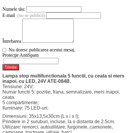
Numele tău:
E-mail
(nu se publică)
Întrebarea
Nu doresc publicarea acestui mesaj.
Protecţie AntiSpam
Trimite
Lampa stop multifunctionala 5 functii, cu ceata si mers
inapoi, cu LED, 24V ATE-084B.
Tensiune: 24V;
Numar functii 5: pozitie, frana, semnalizare, mers inapoi,
ceata.
5 compartimente;
Iluminare: 75 LED-uri;
Dimensiuni: 35x13,5x30cm (L x i x l);
Prindere in 2 suruburi, incluse, la o distanta de 2.5cm.
Utilizare: remorci, autoutilitare, furgonete, camionete,
camioane, tractoare, utilaje, barci.