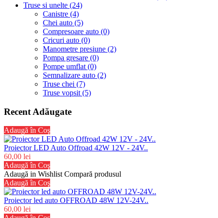
Truse si unelte (24)
Canistre (4)
Chei auto (5)
Compresoare auto (0)
Cricuri auto (0)
Manometre presiune (2)
Pompa gresare (0)
Pompe umflat (0)
Semnalizare auto (2)
Truse chei (7)
Truse vopsit (5)
Recent Adăugate
Adaugă în Coş
Proiector LED Auto Offroad 42W 12V - 24V..
60,00 lei
Adaugă în Coş
Adaugă in Wishlist
Compară produsul
Adaugă în Coş
Proiector led auto OFFROAD 48W 12V-24V..
60,00 lei
Adaugă în Coş