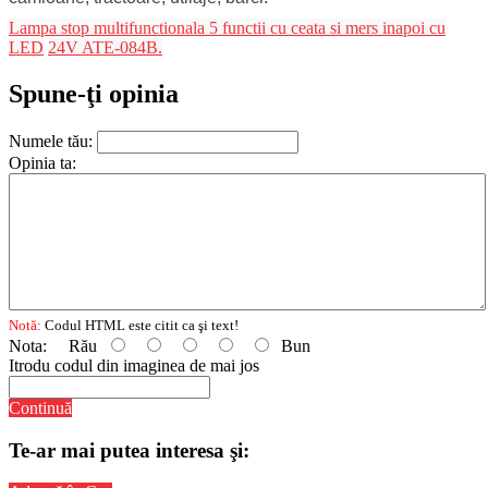
Lampa stop multifunctionala 5 functii cu ceata si mers inapoi cu
LED
24V ATE-084B.
Spune-ţi opinia
Numele tău:
Opinia ta:
Notă:
Codul HTML este citit ca şi text!
Nota:
Rău
Bun
Itrodu codul din imaginea de mai jos
Continuă
Te-ar mai putea interesa şi: