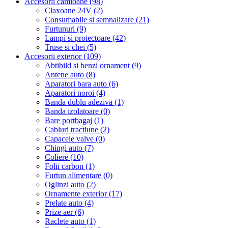
Accesorii camioane (98)
Claxoane 24V (2)
Consumabile si semnalizare (21)
Furtunuri (9)
Lampi si proiectoare (42)
Truse si chei (5)
Accesorii exterior (109)
Abtibild si benzi ornament (9)
Antene auto (8)
Aparatori bara auto (6)
Aparatori noroi (4)
Banda dublu adeziva (1)
Banda izolatoare (0)
Bare portbagaj (1)
Cabluri tractiune (2)
Capacele valve (0)
Chingi auto (7)
Coliere (10)
Folii carbon (1)
Furtun alimentare (0)
Oglinzi auto (2)
Ornamente exterior (17)
Prelate auto (4)
Prize aer (6)
Raclete auto (1)