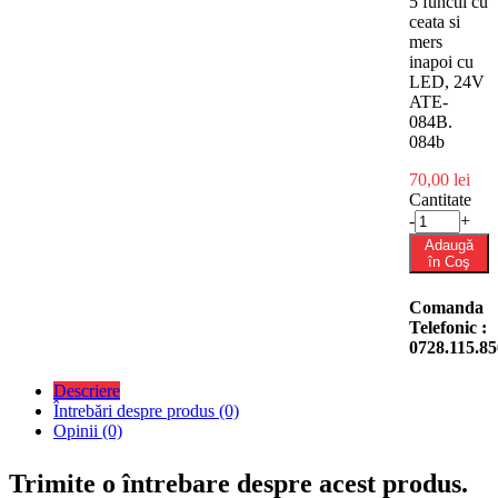
5 functii cu
ceata si
mers
inapoi cu
LED, 24V
ATE-
084B.
084b
70,00 lei
Cantitate
-
+
Adaugă
în Coş
Comanda
Telefonic :
0728.115.85
Descriere
Întrebări despre produs (0)
Opinii (0)
Trimite o întrebare despre acest produs.