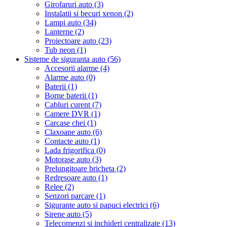
Girofaruri auto (3)
Instalatii si becuri xenon (2)
Lampi auto (34)
Lanterne (2)
Proiectoare auto (23)
Tub neon (1)
Sisteme de siguranta auto (56)
Accesorii alarme (4)
Alarme auto (0)
Baterii (1)
Borne baterii (1)
Cabluri curent (7)
Camere DVR (1)
Carcase chei (1)
Claxoane auto (6)
Contacte auto (1)
Lada frigorifica (0)
Motorase auto (3)
Prelungitoare bricheta (2)
Redresoare auto (1)
Relee (2)
Senzori parcare (1)
Sigurante auto si papuci electrici (6)
Sirene auto (5)
Telecomenzi si inchideri centralizate (13)