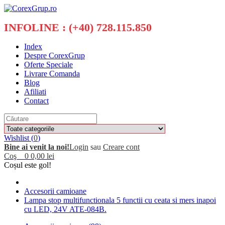
INFOLINE : (+40) 728.115.850
Index
Despre CorexGrup
Oferte Speciale
Livrare Comanda
Blog
Afiliati
Contact
Wishlist (
0
)
Bine ai venit la noi!
Login
sau
Creare cont
Coş
0
0,00 lei
Coșul este gol!
Accesorii camioane
Lampa stop multifunctionala 5 functii cu ceata si mers inapoi
cu LED, 24V ATE-084B.