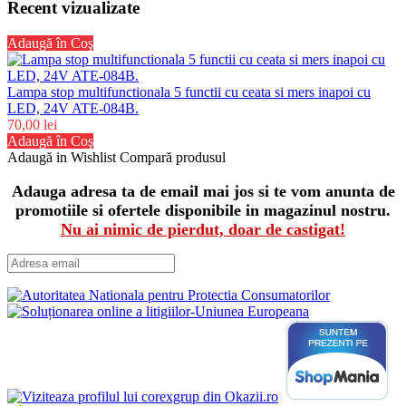
Recent vizualizate
Adaugă în Coş
Lampa stop multifunctionala 5 functii cu ceata si mers inapoi cu
LED, 24V ATE-084B.
70,00 lei
Adaugă în Coş
Adaugă in Wishlist
Compară produsul
Adauga adresa ta de email mai jos si te vom anunta de
promotiile si ofertele disponibile in magazinul nostru.
Nu ai nimic de pierdut, doar de castigat!