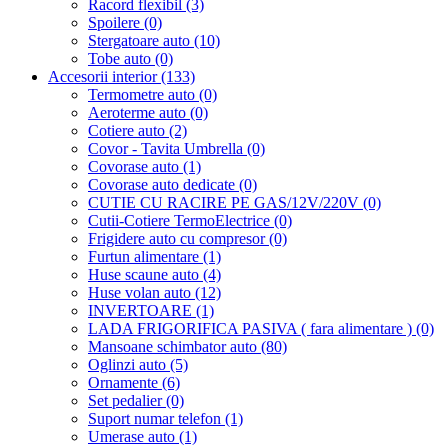
Racord flexibil (3)
Spoilere (0)
Stergatoare auto (10)
Tobe auto (0)
Accesorii interior (133)
Termometre auto (0)
Aeroterme auto (0)
Cotiere auto (2)
Covor - Tavita Umbrella (0)
Covorase auto (1)
Covorase auto dedicate (0)
CUTIE CU RACIRE PE GAS/12V/220V (0)
Cutii-Cotiere TermoElectrice (0)
Frigidere auto cu compresor (0)
Furtun alimentare (1)
Huse scaune auto (4)
Huse volan auto (12)
INVERTOARE (1)
LADA FRIGORIFICA PASIVA ( fara alimentare ) (0)
Mansoane schimbator auto (80)
Oglinzi auto (5)
Ornamente (6)
Set pedalier (0)
Suport numar telefon (1)
Umerase auto (1)