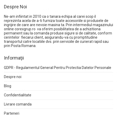
Despre Noi
Ne-am infiintat in 2010 ca o tanara echipa al carei scop il
reprezinta acela de a-ti furniza toate accesoriile si produsele de
ingrijire de care are nevoie masina ta. Prin intermediul magazinului
online
corexgrup.ro
va oferim posibilitatea de a achizitiona
permanent sau la comanda produse sigure si de calitate, conform
cerintelor fiecarui client, asigurandu-va cu promptitudine
transportul catre locatiile dvs. prin serviciile de curierat rapid sau
prin Posta Romana.
Informaţii
GDPR - Regulamentul General Pentru Protectia Datelor Personale
Despre noi
Blog
Confidentialitate
Livrare comanda
Parteneri