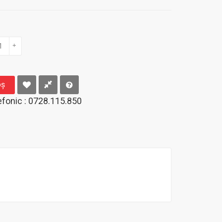
+
oş
fonic : 0728.115.850