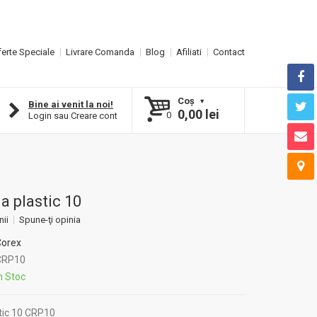
erte Speciale
Livrare Comanda
Blog
Afiliati
Contact
Coş
Bine ai venit la noi!
0,00 lei
0
Login
sau
Creare cont
a plastic 10
nii
Spune-ţi opinia
Corex
RP10
n Stoc
stic 10 CRP10