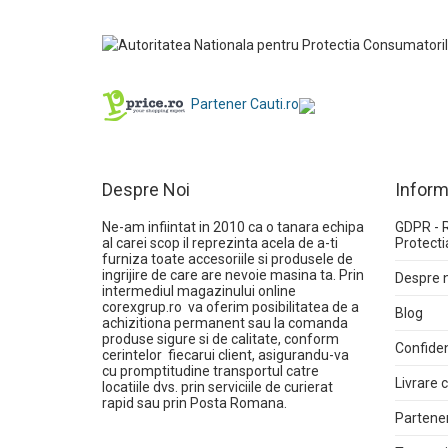
Partener Cauti.ro
Despre Noi
Inform
Ne-am infiintat in 2010 ca o tanara echipa
GDPR - 
al carei scop il reprezinta acela de a-ti
Protecti
furniza toate accesoriile si produsele de
ingrijire de care are nevoie masina ta. Prin
Despre 
intermediul magazinului online
corexgrup.ro
va oferim posibilitatea de a
Blog
achizitiona permanent sau la comanda
produse sigure si de calitate, conform
Confiden
cerintelor fiecarui client, asigurandu-va
cu promptitudine transportul catre
Livrare
locatiile dvs. prin serviciile de curierat
rapid sau prin Posta Romana.
Partener