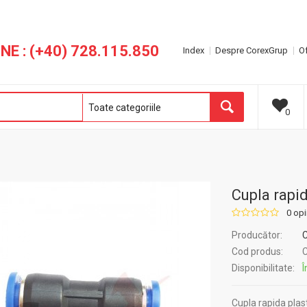
NE : (+40) 728.115.850
Index
Despre CorexGrup
Of
0
Cupla rapid
0 opi
Producător:
Cod produs:
C
Disponibilitate:
Î
Cupla rapida pla