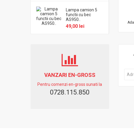
Lampa camion 5
functii cu bec
AS950..
Ada
49,00 lei
VANZARI EN-GROSS
Pentru comenzi en-gross sunati la
0728.115.850