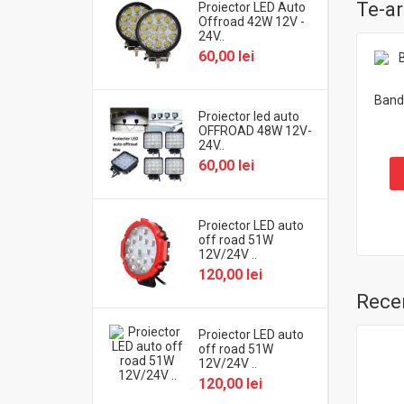
Te-ar
Proiector LED Auto
Offroad 42W 12V -
24V..
60,00 lei
Band
Proiector led auto
OFFROAD 48W 12V-
24V..
60,00 lei
Proiector LED auto
off road 51W
12V/24V ..
120,00 lei
Recen
Proiector LED auto
off road 51W
12V/24V ..
120,00 lei