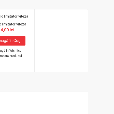
d limitator viteza
4,00 lei
augă în Coş
ugă in Wishlist
mpară produsul