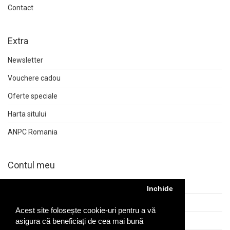
Contact
Extra
Newsletter
Vouchere cadou
Oferte speciale
Harta sitului
ANPC Romania
Contul meu
Contul meu
Inchide
Istoric comenzi
Acest site folosește cookie-uri pentru a vă
Returnări
asigura că beneficiați de cea mai bună