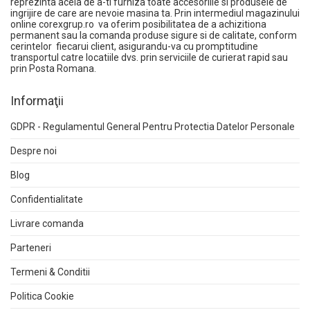
reprezinta acela de a-ti furniza toate accesoriile si produsele de
ingrijire de care are nevoie masina ta. Prin intermediul magazinului
online
corexgrup.ro
va oferim posibilitatea de a achizitiona
permanent sau la comanda produse sigure si de calitate, conform
cerintelor fiecarui client, asigurandu-va cu promptitudine
transportul catre locatiile dvs. prin serviciile de curierat rapid sau
prin Posta Romana.
Informaţii
GDPR - Regulamentul General Pentru Protectia Datelor Personale
Despre noi
Blog
Confidentialitate
Livrare comanda
Parteneri
Termeni & Conditii
Politica Cookie