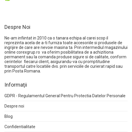
Despre Noi
Ne-am infiintat in 2010 ca o tanara echipa al carei scop il
reprezinta acela de a-ti furniza toate accesoriile si produsele de
ingrijire de care are nevoie masina ta. Prin intermediul magazinului
online
corexgrup.ro
va oferim posibilitatea de a achizitiona
permanent sau la comanda produse sigure si de calitate, conform
cerintelor fiecarui client, asigurandu-va cu promptitudine
transportul catre locatiile dvs. prin serviciile de curierat rapid sau
prin Posta Romana.
Informaţii
GDPR - Regulamentul General Pentru Protectia Datelor Personale
Despre noi
Blog
Confidentialitate