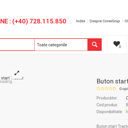
NE : (+40) 728.115.850
Index
Despre CorexGrup
Of
0
Buton star
oading...
0 opi
Producător:
Cod produs:
B
Disponibilitate:
Î
Buton start Trac