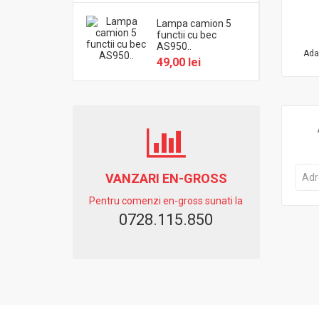
Lampa camion 5
functii cu bec
AS950..
Ada
49,00 lei
VANZARI EN-GROSS
Pentru comenzi en-gross sunati la
0728.115.850