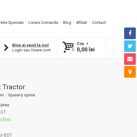
erte Speciale
Livrare Comanda
Blog
Afiliati
Contact
Coş
Bine ai venit la noi!
0,00 lei
0
Login
sau
Creare cont
t Tractor
nii
Spune-ţi opinia
Corex
ST
n Stoc
tor BST