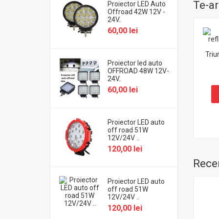
Te-ar
Proiector LED Auto
Offroad 42W 12V -
24V..
60,00 lei
Triu
Proiector led auto
OFFROAD 48W 12V-
24V..
60,00 lei
Proiector LED auto
off road 51W
12V/24V ..
120,00 lei
Recen
Proiector LED auto
off road 51W
12V/24V ..
120,00 lei