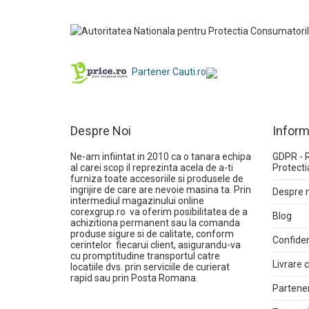
Partener Cauti.ro
Despre Noi
Inform
Ne-am infiintat in 2010 ca o tanara echipa
GDPR - 
al carei scop il reprezinta acela de a-ti
Protecti
furniza toate accesoriile si produsele de
ingrijire de care are nevoie masina ta. Prin
Despre 
intermediul magazinului online
corexgrup.ro
va oferim posibilitatea de a
Blog
achizitiona permanent sau la comanda
produse sigure si de calitate, conform
Confiden
cerintelor fiecarui client, asigurandu-va
cu promptitudine transportul catre
Livrare
locatiile dvs. prin serviciile de curierat
rapid sau prin Posta Romana.
Partener