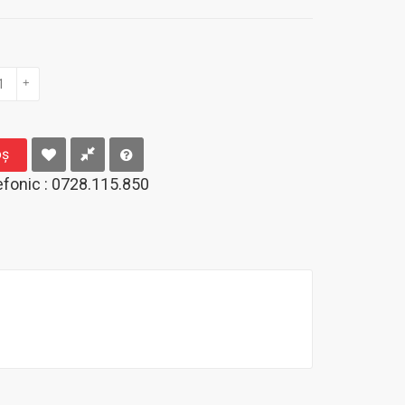
+
oş
fonic : 0728.115.850