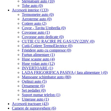
Stergatoare auto (10)
Tobe auto (0)
Accesorii interior (133)
Termometre auto (0)
Aeroterme auto (0)
Cotiere auto (2)
Covor - Tavita Umbrella (0)
Covorase auto (1)
Covorase auto dedicate (0)
CUTIE CU RACIRE PE GAS/12V/220V (0)
Cutii-Cotiere TermoElectrice (0)
Frigidere auto cu compresor (0)
Furtun alimentare (1)
Huse scaune auto (4)
Huse volan auto (12)
INVERTOARE (1)
LADA FRIGORIFICA PASIVA ( fara alimentare ) (0)
Mansoane schimbator auto (80)
Oglinzi auto (5)
Ornamente (6)
Set pedalier (0)
Suport numar telefon (1)
Umerase auto (1)
Accesorii tractoare (43)
Camere de supraveghere (6)