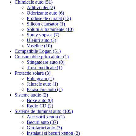
Chimicale auto (51)
Aditivi ulei (2)
Odorizante auto (6)
Produse de curatat (12)
Silicon etansator (1)
Solutii si tratamente (10)
Spray vopsea (7)
Uleiuri auto (3)
Vaseline (10)
Compatibile Logan (51)
Consumabile prim ajutor (1)
Stingatoare auto (0)
Truse medicale (1)
Protectie solara (3)
Folii geam (1)
Jaluzele auto (1)
Parasolare auto (1)
Sisteme audio (2)
Boxe auto (0)
Radio CD (2)
Sisteme de iluminat auto (105)
Accesorii xenon (1)
Becuri auto (37)
Girofaruri auto (3)
Instalatii si becuri xenon (2)