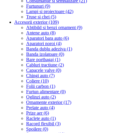
Consumabile si semnalizare (21)
Furtunuri (9)
Lampi si proiectoare (42)
Truse si chei (5)
Accesorii exterior (109)
Abtibild si benzi ornament (9)
Antene auto (8)
Aparatori bara auto (6)
Aparatori noroi (4)
Banda dublu adeziva (1)
Banda izolatoare (0)
Bare portbagaj (1)
Cabluri tractiune (2)
Capacele valve (0)
Chingi auto (7)
Coliere (10)
Folii carbon (1)
Furtun alimentare (0)
Oglinzi auto (2)
Ornamente exterior (17)
Prelate auto (4)
Prize aer (6)
Raclete auto (1)
Racord flexibil (3)
Spoilere (0)