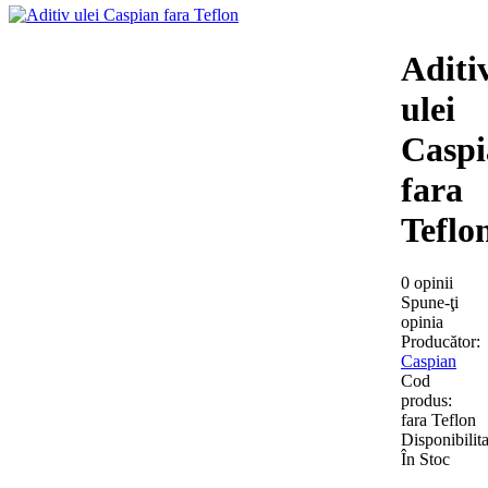
Aditi
ulei
Caspi
fara
Teflo
0 opinii
Spune-ţi
opinia
Producător:
Caspian
Cod
produs:
fara Teflon
Disponibilita
În Stoc