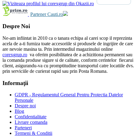
Partener Cauti.ro
Despre Noi
Ne-am infiintat in 2010 ca o tanara echipa al carei scop il reprezinta
acela de a-ti furniza toate accesoriile si produsele de ingrijire de care
are nevoie masina ta. Prin intermediul magazinului online
corexgrup.ro
va oferim posibilitatea de a achizitiona permanent sau
la comanda produse sigure si de calitate, conform cerintelor fiecarui
client, asigurandu-va cu promptitudine transportul catre locatiile dvs.
prin serviciile de curierat rapid sau prin Posta Romana.
Informaţii
GDPR - Regulamentul General Pentru Protectia Datelor
Personale
Despre noi
Blog
Confidentialitate
Livrare comanda
Parteneri
Termeni & Conditii