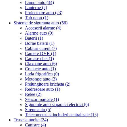
Lampi auto (34)
Lanterne (2)
Proiectoare auto (23)
Tub neon (1)
Sisteme de siguranta auto (56)
Accesorii alarme (4)
Alarme auto (0)
Baterii (1)
Borne baterii (1)
Cabluri curent (7)
Camere DVR (1)
Carcase chei (1)
Claxoane auto (6)
Contacte auto (1)
Lada frigorifica (0)
Motorase auto (3)
Prelungitoare bricheta (2)
Redresoare auto (1)
Relee (2)
Senzori parcare (1)
Sigurante auto si papuci electrici (6)
Sirene auto (5)
Telecomenzi si inchideri centralizate (13)
Truse si unelte (24)
Canistre (4)