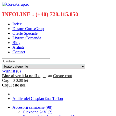
INFOLINE : (+40) 728.115.850
Index
Despre CorexGrup
Oferte Speciale
Livrare Comanda
Blog
Afiliati
Contact
Wishlist (
0
)
Bine ai venit la noi!
Login
sau
Creare cont
Coş
0
0,00 lei
Coșul este gol!
Aditiv ulei Caspian fara Teflon
Accesorii camioane (98)
Claxoane 24V (2)