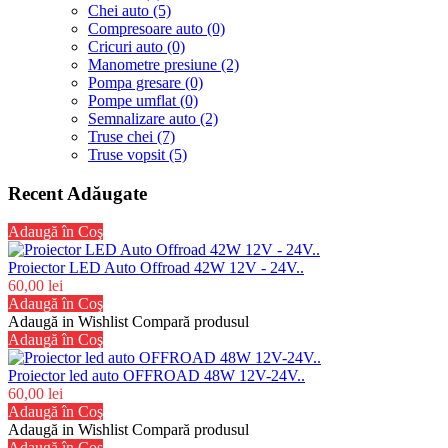
Chei auto (5)
Compresoare auto (0)
Cricuri auto (0)
Manometre presiune (2)
Pompa gresare (0)
Pompe umflat (0)
Semnalizare auto (2)
Truse chei (7)
Truse vopsit (5)
Recent Adăugate
Adaugă în Coş
Proiector LED Auto Offroad 42W 12V - 24V..
60,00 lei
Adaugă în Coş
Adaugă in Wishlist
Compară produsul
Adaugă în Coş
Proiector led auto OFFROAD 48W 12V-24V..
60,00 lei
Adaugă în Coş
Adaugă in Wishlist
Compară produsul
Adaugă în Coş