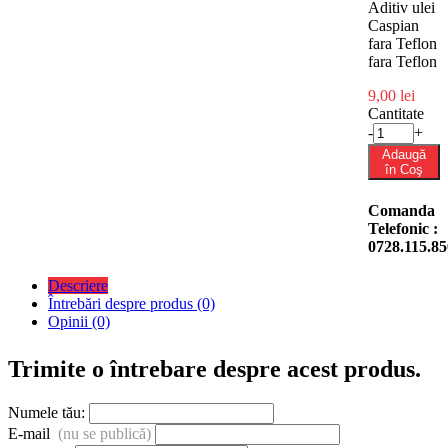
Aditiv ulei
Caspian
fara Teflon
fara Teflon
9,00 lei
Cantitate
-
+
Adaugă
în Coş
Comanda
Telefonic :
0728.115.85
Descriere
Întrebări despre produs (0)
Opinii (0)
Trimite o întrebare despre acest produs.
Numele tău:
E-mail
(nu se publică)