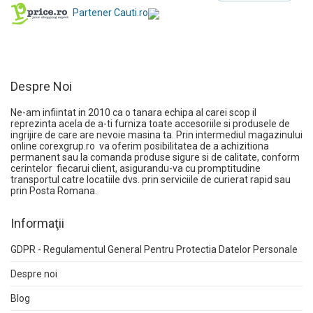
Partener Cauti.ro
Despre Noi
Ne-am infiintat in 2010 ca o tanara echipa al carei scop il
reprezinta acela de a-ti furniza toate accesoriile si produsele de
ingrijire de care are nevoie masina ta. Prin intermediul magazinului
online
corexgrup.ro
va oferim posibilitatea de a achizitiona
permanent sau la comanda produse sigure si de calitate, conform
cerintelor fiecarui client, asigurandu-va cu promptitudine
transportul catre locatiile dvs. prin serviciile de curierat rapid sau
prin Posta Romana.
Informaţii
GDPR - Regulamentul General Pentru Protectia Datelor Personale
Despre noi
Blog