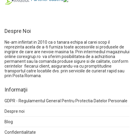
Despre Noi
Ne-am infiintat in 2010 ca o tanara echipa al carei scop il
reprezinta acela de a-ti furniza toate accesoriile si produsele de
ingrijire de care are nevoie masina ta. Prin intermediul magazinului
online
corexgrup.ro
va oferim posibilitatea de a achizitiona
permanent sau la comanda produse sigure si de calitate, conform
cerintelor fiecarui client, asigurandu-va cu promptitudine
transportul catre locatiile dvs. prin serviciile de curierat rapid sau
prin Posta Romana.
Informaţii
GDPR - Regulamentul General Pentru Protectia Datelor Personale
Despre noi
Blog
Confidentialitate