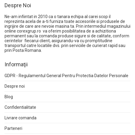
Despre Noi
Ne-am infiintat in 2010 ca o tanara echipa al carei scop il
reprezinta acela de a-ti furniza toate accesoriile si produsele de
ingrijire de care are nevoie masina ta. Prin intermediul magazinului
online
corexgrup.ro
va oferim posibilitatea de a achizitiona
permanent sau la comanda produse sigure si de calitate, conform
cerintelor fiecarui client, asigurandu-va cu promptitudine
transportul catre locatiile dvs. prin serviciile de curierat rapid sau
prin Posta Romana.
Informaţii
GDPR - Regulamentul General Pentru Protectia Datelor Personale
Despre noi
Blog
Confidentialitate
Livrare comanda
Parteneri