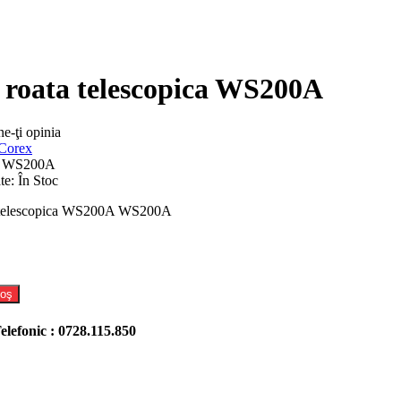
 roata telescopica WS200A
e-ţi opinia
Corex
WS200A
te:
În Stoc
a telescopica WS200A WS200A
Coş
efonic : 0728.115.850