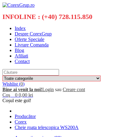
INFOLINE : (+40) 728.115.850
Index
Despre CorexGrup
Oferte Speciale
Livrare Comanda
Blog
Afiliati
Contact
Wishlist (
0
)
Bine ai venit la noi!
Login
sau
Creare cont
Coş
0
0,00 lei
Coșul este gol!
Producător
Corex
Cheie roata telescopica WS200A