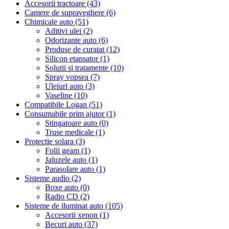
Accesorii tractoare (43)
Camere de supraveghere (6)
Chimicale auto (51)
Aditivi ulei (2)
Odorizante auto (6)
Produse de curatat (12)
Silicon etansator (1)
Solutii si tratamente (10)
Spray vopsea (7)
Uleiuri auto (3)
Vaseline (10)
Compatibile Logan (51)
Consumabile prim ajutor (1)
Stingatoare auto (0)
Truse medicale (1)
Protectie solara (3)
Folii geam (1)
Jaluzele auto (1)
Parasolare auto (1)
Sisteme audio (2)
Boxe auto (0)
Radio CD (2)
Sisteme de iluminat auto (105)
Accesorii xenon (1)
Becuri auto (37)