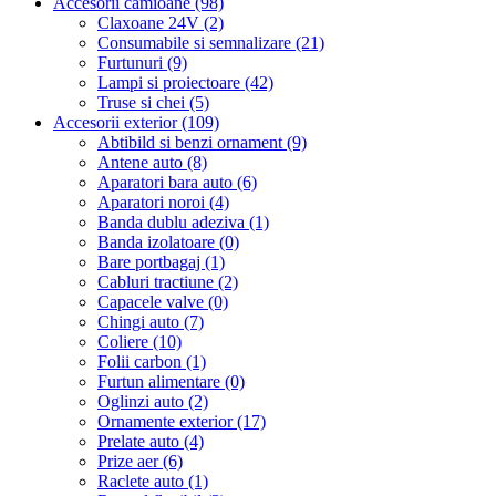
Accesorii camioane (98)
Claxoane 24V (2)
Consumabile si semnalizare (21)
Furtunuri (9)
Lampi si proiectoare (42)
Truse si chei (5)
Accesorii exterior (109)
Abtibild si benzi ornament (9)
Antene auto (8)
Aparatori bara auto (6)
Aparatori noroi (4)
Banda dublu adeziva (1)
Banda izolatoare (0)
Bare portbagaj (1)
Cabluri tractiune (2)
Capacele valve (0)
Chingi auto (7)
Coliere (10)
Folii carbon (1)
Furtun alimentare (0)
Oglinzi auto (2)
Ornamente exterior (17)
Prelate auto (4)
Prize aer (6)
Raclete auto (1)