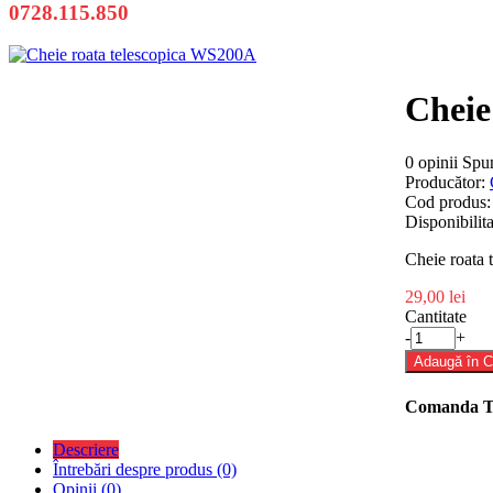
0728.115.850
Cheie
0 opinii
Spun
Producător:
Cod produs:
Disponibilita
Cheie roat
29,00 lei
Cantitate
-
+
Adaugă în 
Comanda Tel
Descriere
Întrebări despre produs (0)
Opinii (0)