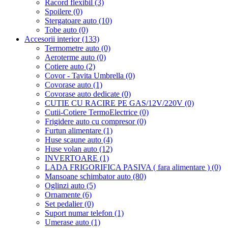
Racord flexibil (3)
Spoilere (0)
Stergatoare auto (10)
Tobe auto (0)
Accesorii interior (133)
Termometre auto (0)
Aeroterme auto (0)
Cotiere auto (2)
Covor - Tavita Umbrella (0)
Covorase auto (1)
Covorase auto dedicate (0)
CUTIE CU RACIRE PE GAS/12V/220V (0)
Cutii-Cotiere TermoElectrice (0)
Frigidere auto cu compresor (0)
Furtun alimentare (1)
Huse scaune auto (4)
Huse volan auto (12)
INVERTOARE (1)
LADA FRIGORIFICA PASIVA ( fara alimentare ) (0)
Mansoane schimbator auto (80)
Oglinzi auto (5)
Ornamente (6)
Set pedalier (0)
Suport numar telefon (1)
Umerase auto (1)