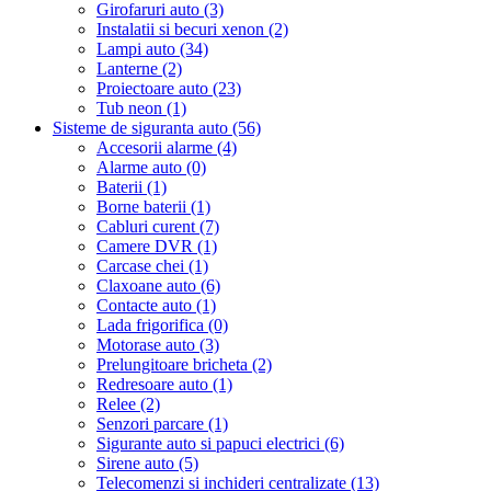
Girofaruri auto (3)
Instalatii si becuri xenon (2)
Lampi auto (34)
Lanterne (2)
Proiectoare auto (23)
Tub neon (1)
Sisteme de siguranta auto (56)
Accesorii alarme (4)
Alarme auto (0)
Baterii (1)
Borne baterii (1)
Cabluri curent (7)
Camere DVR (1)
Carcase chei (1)
Claxoane auto (6)
Contacte auto (1)
Lada frigorifica (0)
Motorase auto (3)
Prelungitoare bricheta (2)
Redresoare auto (1)
Relee (2)
Senzori parcare (1)
Sigurante auto si papuci electrici (6)
Sirene auto (5)
Telecomenzi si inchideri centralizate (13)