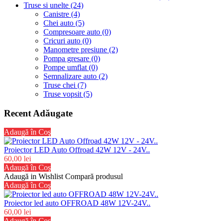
Truse si unelte (24)
Canistre (4)
Chei auto (5)
Compresoare auto (0)
Cricuri auto (0)
Manometre presiune (2)
Pompa gresare (0)
Pompe umflat (0)
Semnalizare auto (2)
Truse chei (7)
Truse vopsit (5)
Recent Adăugate
Adaugă în Coş
Proiector LED Auto Offroad 42W 12V - 24V..
60,00 lei
Adaugă în Coş
Adaugă in Wishlist
Compară produsul
Adaugă în Coş
Proiector led auto OFFROAD 48W 12V-24V..
60,00 lei
Adaugă în Coş