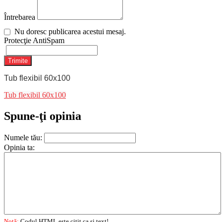
Întrebarea
Nu doresc publicarea acestui mesaj.
Protecţie AntiSpam
Trimite
Tub flexibil 60x100
Tub flexibil 60x100
Spune-ţi opinia
Numele tău:
Opinia ta:
Notă:
Codul HTML este citit ca şi text!