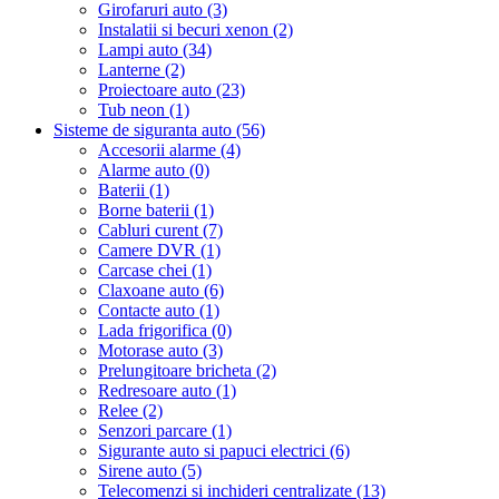
Girofaruri auto (3)
Instalatii si becuri xenon (2)
Lampi auto (34)
Lanterne (2)
Proiectoare auto (23)
Tub neon (1)
Sisteme de siguranta auto (56)
Accesorii alarme (4)
Alarme auto (0)
Baterii (1)
Borne baterii (1)
Cabluri curent (7)
Camere DVR (1)
Carcase chei (1)
Claxoane auto (6)
Contacte auto (1)
Lada frigorifica (0)
Motorase auto (3)
Prelungitoare bricheta (2)
Redresoare auto (1)
Relee (2)
Senzori parcare (1)
Sigurante auto si papuci electrici (6)
Sirene auto (5)
Telecomenzi si inchideri centralizate (13)