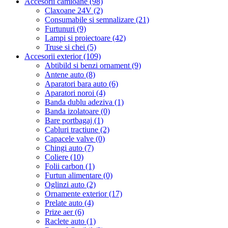
Accesorii camioane (98)
Claxoane 24V (2)
Consumabile si semnalizare (21)
Furtunuri (9)
Lampi si proiectoare (42)
Truse si chei (5)
Accesorii exterior (109)
Abtibild si benzi ornament (9)
Antene auto (8)
Aparatori bara auto (6)
Aparatori noroi (4)
Banda dublu adeziva (1)
Banda izolatoare (0)
Bare portbagaj (1)
Cabluri tractiune (2)
Capacele valve (0)
Chingi auto (7)
Coliere (10)
Folii carbon (1)
Furtun alimentare (0)
Oglinzi auto (2)
Ornamente exterior (17)
Prelate auto (4)
Prize aer (6)
Raclete auto (1)