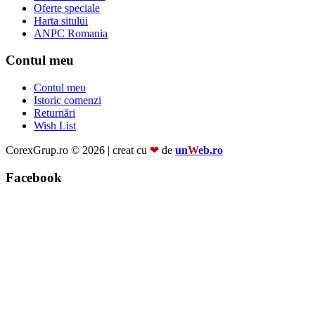
Oferte speciale
Harta sitului
ANPC Romania
Contul meu
Contul meu
Istoric comenzi
Returnări
Wish List
CorexGrup.ro © 2026 | creat cu
❤
de
un
W
eb.ro
Facebook