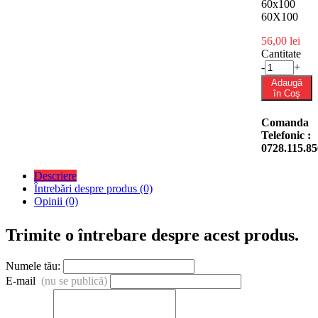
60x100
60X100
56,00 lei
Cantitate
-
+
Adaugă
în Coş
Comanda
Telefonic :
0728.115.85
Descriere
Întrebări despre produs (0)
Opinii (0)
Trimite o întrebare despre acest produs.
Numele tău:
E-mail
(nu se publică)