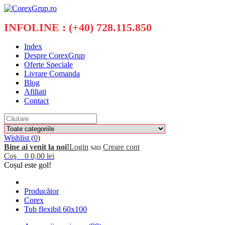
INFOLINE : (+40) 728.115.850
Index
Despre CorexGrup
Oferte Speciale
Livrare Comanda
Blog
Afiliati
Contact
Wishlist (
0
)
Bine ai venit la noi!
Login
sau
Creare cont
Coş
0
0,00 lei
Coșul este gol!
Producător
Corex
Tub flexibil 60x100