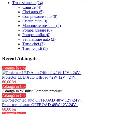
Truse si unelte (24)
Canistre (4)
Chei auto (5)
Compresoare auto (0)
Cricuri auto (0)
Manometre presiune (2)
Pompa gresare (0)
Pompe umflat (0)
Semnalizare auto (2)
Truse chei (7)
Truse vopsit (5)
Recent Adăugate
Adaugă în Coş
Proiector LED Auto Offroad 42W 12V - 24V..
60,00 lei
Adaugă în Coş
Adaugă in Wishlist
Compară produsul
Adaugă în Coş
Proiector led auto OFFROAD 48W 12V-24V..
60,00 lei
Adaugă în Coş