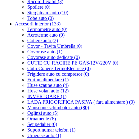
Racord flexibil (3)
Spoilere (0)
Stergatoare auto (10)
Tobe auto (0)
Accesorii interior (133)
Termometre auto (0)
Aeroterme auto (0)
Cotiere auto (2)
Covor - Tavita Umbrella (0)
Covorase auto (1)
Covorase auto dedicate (0)
CUTIE CU RACIRE PE GAS/12V/220V (0)
Cutii-Cotiere TermoElectrice (0)
Frigidere auto cu compresor (0)
Furtun alimentare (1)
Huse scaune auto (4)
Huse volan auto (12)
INVERTOARE (1)
LADA FRIGORIFICA PASIVA ( fara alimentare ) (0)
Mansoane schimbator auto (80)
Oglinzi auto (5)
Ornamente (6)
Set pedalier (0)
Suport numar telefon (1)
Umerase auto (1)