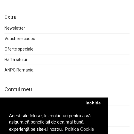
Extra
Newsletter
Vouchere cadou
Oferte speciale
Harta sitului
ANPC Romania
Contul meu
Contul meu
Inchide
Istoric comenzi
Acest site folosește cookie-uri pentru a vă
Returnări
asigura că beneficiați de cea mai bună
experiență pe site-ul nostru.
Politica Cookie
Wish List