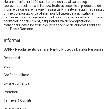
Ne-am infiintat in 2010 ca o tanara echipa al carei scop il
reprezinta acela de a-ti furniza toate accesoriile si produsele de
ingrijire de care are nevoie masina ta. Prin intermediul magazinului
online
corexgrup.ro
va oferim posibilitatea de a achizitiona
permanent sau la comanda produse sigure si de calitate, conform
cerintelor fiecarui client, asigurandu-va cu promptitudine
transportul catre locatiile dvs. prin serviciile de curierat rapid sau
prin Posta Romana.
Informaţii
GDPR - Regulamentul General Pentru Protectia Datelor Personale
Despre noi
Blog
Confidentialitate
Livrare comanda
Parteneri
Termeni & Conditii
Politica Cookie