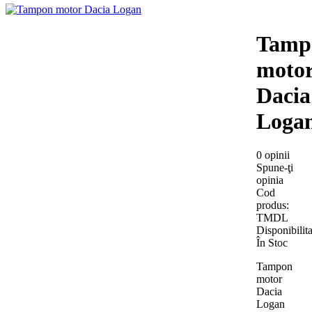
Tamp
moto
Dacia
Loga
0 opinii
Spune-ţi
opinia
Cod
produs:
TMDL
Disponibilita
În Stoc
Tampon
motor
Dacia
Logan