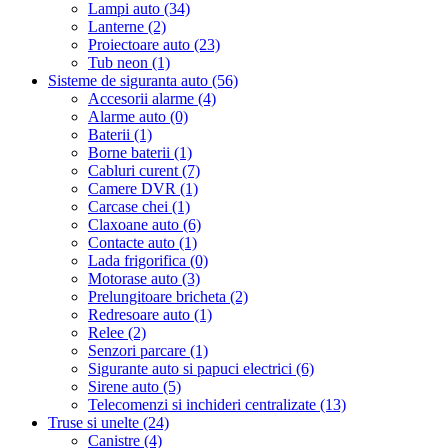
Lampi auto (34)
Lanterne (2)
Proiectoare auto (23)
Tub neon (1)
Sisteme de siguranta auto (56)
Accesorii alarme (4)
Alarme auto (0)
Baterii (1)
Borne baterii (1)
Cabluri curent (7)
Camere DVR (1)
Carcase chei (1)
Claxoane auto (6)
Contacte auto (1)
Lada frigorifica (0)
Motorase auto (3)
Prelungitoare bricheta (2)
Redresoare auto (1)
Relee (2)
Senzori parcare (1)
Sigurante auto si papuci electrici (6)
Sirene auto (5)
Telecomenzi si inchideri centralizate (13)
Truse si unelte (24)
Canistre (4)