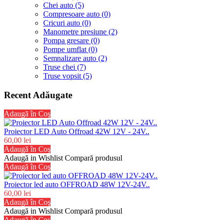
Chei auto (5)
Compresoare auto (0)
Cricuri auto (0)
Manometre presiune (2)
Pompa gresare (0)
Pompe umflat (0)
Semnalizare auto (2)
Truse chei (7)
Truse vopsit (5)
Recent Adăugate
Adaugă în Coş
Proiector LED Auto Offroad 42W 12V - 24V..
60,00 lei
Adaugă în Coş
Adaugă in Wishlist
Compară produsul
Adaugă în Coş
Proiector led auto OFFROAD 48W 12V-24V..
60,00 lei
Adaugă în Coş
Adaugă in Wishlist
Compară produsul
Adaugă în Coş