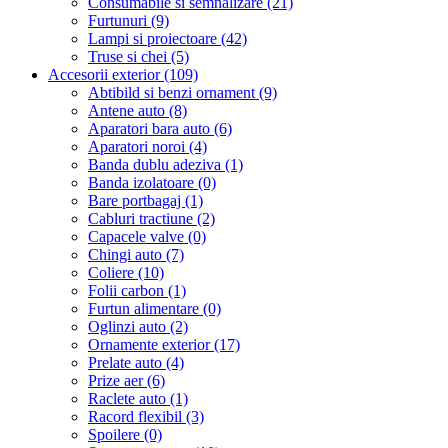
Consumabile si semnalizare (21)
Furtunuri (9)
Lampi si proiectoare (42)
Truse si chei (5)
Accesorii exterior (109)
Abtibild si benzi ornament (9)
Antene auto (8)
Aparatori bara auto (6)
Aparatori noroi (4)
Banda dublu adeziva (1)
Banda izolatoare (0)
Bare portbagaj (1)
Cabluri tractiune (2)
Capacele valve (0)
Chingi auto (7)
Coliere (10)
Folii carbon (1)
Furtun alimentare (0)
Oglinzi auto (2)
Ornamente exterior (17)
Prelate auto (4)
Prize aer (6)
Raclete auto (1)
Racord flexibil (3)
Spoilere (0)