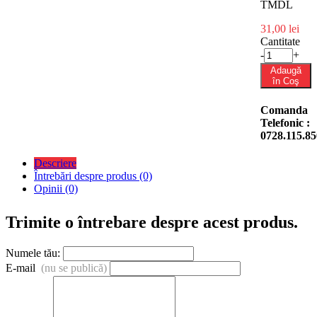
TMDL
31,00 lei
Cantitate
-
+
Adaugă
în Coş
Comanda
Telefonic :
0728.115.85
Descriere
Întrebări despre produs (0)
Opinii (0)
Trimite o întrebare despre acest produs.
Numele tău:
E-mail
(nu se publică)