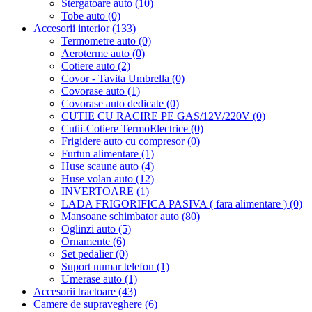
Stergatoare auto (10)
Tobe auto (0)
Accesorii interior (133)
Termometre auto (0)
Aeroterme auto (0)
Cotiere auto (2)
Covor - Tavita Umbrella (0)
Covorase auto (1)
Covorase auto dedicate (0)
CUTIE CU RACIRE PE GAS/12V/220V (0)
Cutii-Cotiere TermoElectrice (0)
Frigidere auto cu compresor (0)
Furtun alimentare (1)
Huse scaune auto (4)
Huse volan auto (12)
INVERTOARE (1)
LADA FRIGORIFICA PASIVA ( fara alimentare ) (0)
Mansoane schimbator auto (80)
Oglinzi auto (5)
Ornamente (6)
Set pedalier (0)
Suport numar telefon (1)
Umerase auto (1)
Accesorii tractoare (43)
Camere de supraveghere (6)