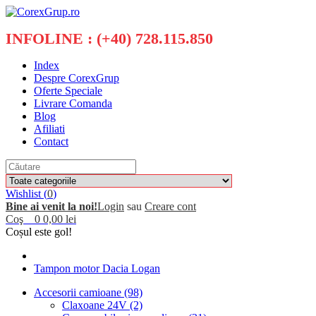
INFOLINE : (+40) 728.115.850
Index
Despre CorexGrup
Oferte Speciale
Livrare Comanda
Blog
Afiliati
Contact
Wishlist (
0
)
Bine ai venit la noi!
Login
sau
Creare cont
Coş
0
0,00 lei
Coșul este gol!
Tampon motor Dacia Logan
Accesorii camioane (98)
Claxoane 24V (2)