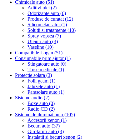
Chimicale auto (51)
Aditivi ulei (2)
Odorizante auto (6)
Produse de curatat (12)
Silicon etansator (1)
Solutii si tratamente (10)
Spray vopsea (7)
Uleiuri auto (3)
Vaseline (10)
Compatibile Logan (51)
Consumabile prim ajutor (1)
Stingatoare auto (0)
Truse medicale (1)
Protectie solara (3)
Folii geam (1)
Jaluzele auto (1)
Parasolare auto (1)
Sisteme audio (2)
Boxe auto (0)
Radio CD (2)
Sisteme de iluminat auto (105)
Accesorii xenon (1)
Becuri auto (37)
Girofaruri auto (3)
Instalatii si becuri xenon (2)