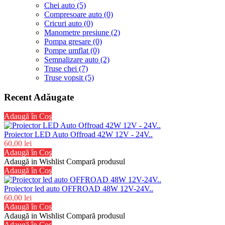
Chei auto (5)
Compresoare auto (0)
Cricuri auto (0)
Manometre presiune (2)
Pompa gresare (0)
Pompe umflat (0)
Semnalizare auto (2)
Truse chei (7)
Truse vopsit (5)
Recent Adăugate
Adaugă în Coş
Proiector LED Auto Offroad 42W 12V - 24V..
60,00 lei
Adaugă în Coş
Adaugă in Wishlist
Compară produsul
Adaugă în Coş
Proiector led auto OFFROAD 48W 12V-24V..
60,00 lei
Adaugă în Coş
Adaugă in Wishlist
Compară produsul
Adaugă în Coş