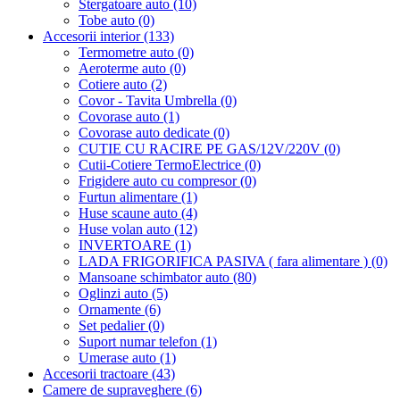
Stergatoare auto (10)
Tobe auto (0)
Accesorii interior (133)
Termometre auto (0)
Aeroterme auto (0)
Cotiere auto (2)
Covor - Tavita Umbrella (0)
Covorase auto (1)
Covorase auto dedicate (0)
CUTIE CU RACIRE PE GAS/12V/220V (0)
Cutii-Cotiere TermoElectrice (0)
Frigidere auto cu compresor (0)
Furtun alimentare (1)
Huse scaune auto (4)
Huse volan auto (12)
INVERTOARE (1)
LADA FRIGORIFICA PASIVA ( fara alimentare ) (0)
Mansoane schimbator auto (80)
Oglinzi auto (5)
Ornamente (6)
Set pedalier (0)
Suport numar telefon (1)
Umerase auto (1)
Accesorii tractoare (43)
Camere de supraveghere (6)