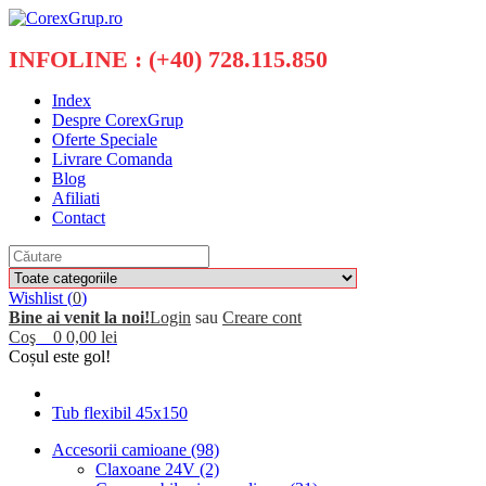
INFOLINE : (+40) 728.115.850
Index
Despre CorexGrup
Oferte Speciale
Livrare Comanda
Blog
Afiliati
Contact
Wishlist (
0
)
Bine ai venit la noi!
Login
sau
Creare cont
Coş
0
0,00 lei
Coșul este gol!
Tub flexibil 45x150
Accesorii camioane (98)
Claxoane 24V (2)