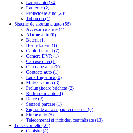
Lampi auto (34)
Lanterne (2)
Proiectoare auto (23)
Tub neon (1)
Sisteme de siguranta auto (56)
Accesorii alarme (4)
Alarme auto (0)
Baterii (1)
Borne baterii (1)
Cabluri curent (7)
Camere DVR (1)
Carcase chei (1)
Claxoane auto (6)
Contacte auto (1)
Lada frigorifica (0)
Motorase auto (3)
Prelungitoare bricheta (2)
Redresoare auto (1)
Relee (2)
Senzori parcare (1)
Sigurante auto si papuci electrici (6)
Sirene auto (5)
Telecomenzi si inchideri centralizate (13)
Truse si unelte (24)
Canistre (4)