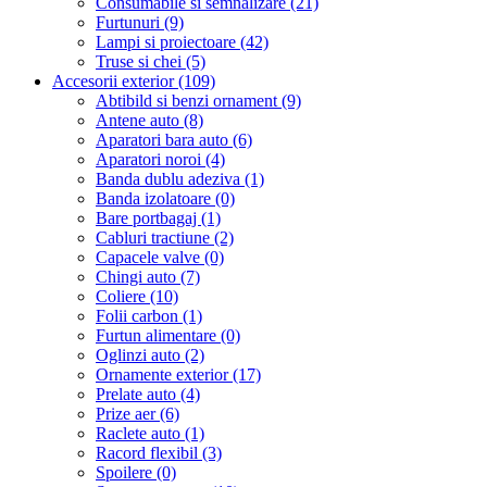
Consumabile si semnalizare (21)
Furtunuri (9)
Lampi si proiectoare (42)
Truse si chei (5)
Accesorii exterior (109)
Abtibild si benzi ornament (9)
Antene auto (8)
Aparatori bara auto (6)
Aparatori noroi (4)
Banda dublu adeziva (1)
Banda izolatoare (0)
Bare portbagaj (1)
Cabluri tractiune (2)
Capacele valve (0)
Chingi auto (7)
Coliere (10)
Folii carbon (1)
Furtun alimentare (0)
Oglinzi auto (2)
Ornamente exterior (17)
Prelate auto (4)
Prize aer (6)
Raclete auto (1)
Racord flexibil (3)
Spoilere (0)