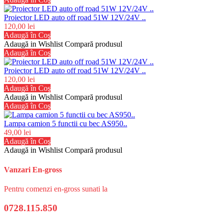
Proiector LED auto off road 51W 12V/24V ..
120,00 lei
Adaugă în Coş
Adaugă in Wishlist
Compară produsul
Adaugă în Coş
Proiector LED auto off road 51W 12V/24V ..
120,00 lei
Adaugă în Coş
Adaugă in Wishlist
Compară produsul
Adaugă în Coş
Lampa camion 5 functii cu bec AS950..
49,00 lei
Adaugă în Coş
Adaugă in Wishlist
Compară produsul
Vanzari En-gross
Pentru comenzi en-gross sunati la
0728.115.850