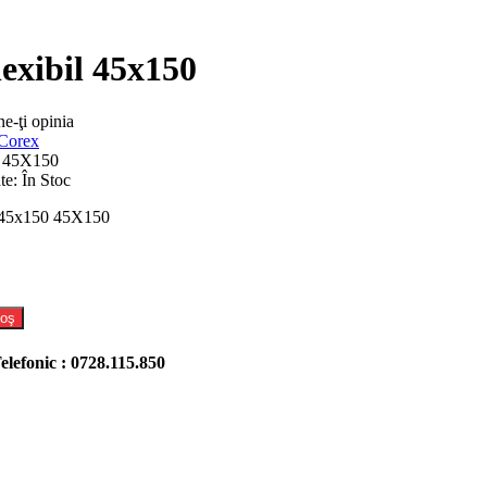
lexibil 45x150
e-ţi opinia
Corex
45X150
te:
În Stoc
l 45x150 45X150
Coş
efonic : 0728.115.850