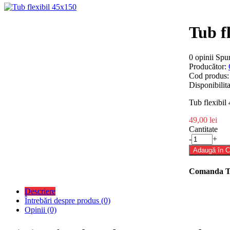
Tub f
0 opinii
Spun
Producător:
Cod produs:
Disponibilita
Tub flexibi
49,00 lei
Cantitate
-
+
Adaugă în 
Comanda Tel
Descriere
Întrebări despre produs (0)
Opinii (0)