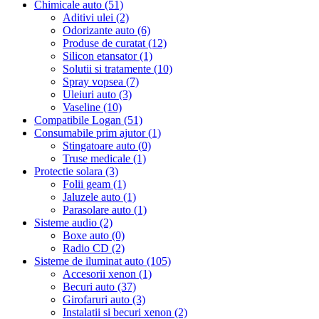
Chimicale auto (51)
Aditivi ulei (2)
Odorizante auto (6)
Produse de curatat (12)
Silicon etansator (1)
Solutii si tratamente (10)
Spray vopsea (7)
Uleiuri auto (3)
Vaseline (10)
Compatibile Logan (51)
Consumabile prim ajutor (1)
Stingatoare auto (0)
Truse medicale (1)
Protectie solara (3)
Folii geam (1)
Jaluzele auto (1)
Parasolare auto (1)
Sisteme audio (2)
Boxe auto (0)
Radio CD (2)
Sisteme de iluminat auto (105)
Accesorii xenon (1)
Becuri auto (37)
Girofaruri auto (3)
Instalatii si becuri xenon (2)