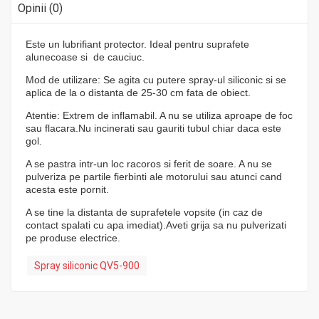
Opinii (0)
Este un lubrifiant protector. Ideal pentru suprafete
alunecoase si de cauciuc.
Mod de utilizare: Se agita cu putere spray-ul siliconic si se
aplica de la o distanta de 25-30 cm fata de obiect.
Atentie: Extrem de inflamabil. A nu se utiliza aproape de foc
sau flacara.Nu incinerati sau gauriti tubul chiar daca este
gol.
A se pastra intr-un loc racoros si ferit de soare. A nu se
pulveriza pe partile fierbinti ale motorului sau atunci cand
acesta este pornit.
A se tine la distanta de suprafetele vopsite (in caz de
contact spalati cu apa imediat).Aveti grija sa nu pulverizati
pe produse electrice.
Spray siliconic QV5-900