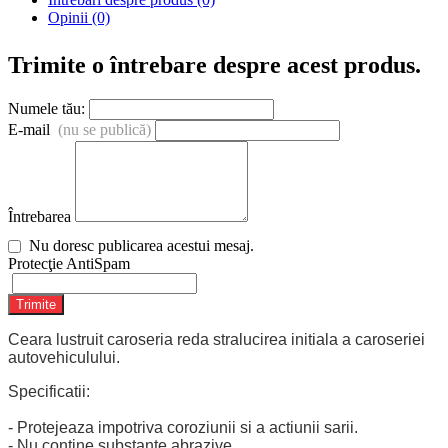
Opinii (0)
Trimite o întrebare despre acest produs.
Numele tău:
E-mail
(nu se publică)
Întrebarea
Nu doresc publicarea acestui mesaj.
Protecţie AntiSpam
Trimite
Ceara lustruit caroseria reda stralucirea initiala a caroseriei
autovehiculului.
Specificatii:
- Protejeaza impotriva coroziunii si a actiunii sarii.
- Nu contine substante abrazive.