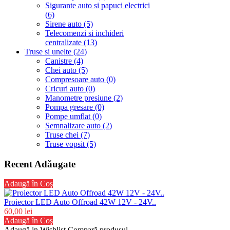
Sigurante auto si papuci electrici
(6)
Sirene auto (5)
Telecomenzi si inchideri
centralizate (13)
Truse si unelte (24)
Canistre (4)
Chei auto (5)
Compresoare auto (0)
Cricuri auto (0)
Manometre presiune (2)
Pompa gresare (0)
Pompe umflat (0)
Semnalizare auto (2)
Truse chei (7)
Truse vopsit (5)
Recent Adăugate
Adaugă în Coş
Proiector LED Auto Offroad 42W 12V - 24V..
60,00 lei
Adaugă în Coş
Adaugă in Wishlist
Compară produsul