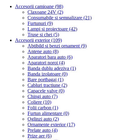
Accesorii camioane (98)
Claxoane 24V (2)
Consumabile si semnalizare (21)
Furtunuri (9)
Lampi si proiectoare (42)
Truse si chei (5)
Accesorii exterior (109)
Abtibild si benzi ornament (9)
Antene auto (8)
Aparatori bara auto (6)
Aparatori noroi (4)
Banda dublu adeziva (1)
Banda izolatoare (0)
Bare portbagaj (1)
Cabluri tractiune (2)
Capacele valve (0)
Chingi auto (7)
Coliere (10)
Folii carbon (1)
Furtun alimentare (0)
Oglinzi auto (2)
Ornamente exterior (17)
Prelate auto (4)
Prize aer (6)