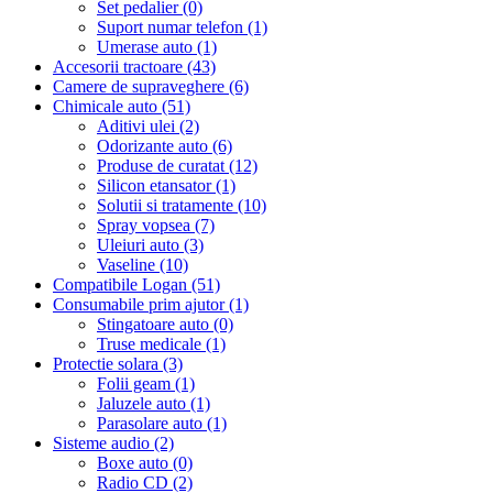
Set pedalier (0)
Suport numar telefon (1)
Umerase auto (1)
Accesorii tractoare (43)
Camere de supraveghere (6)
Chimicale auto (51)
Aditivi ulei (2)
Odorizante auto (6)
Produse de curatat (12)
Silicon etansator (1)
Solutii si tratamente (10)
Spray vopsea (7)
Uleiuri auto (3)
Vaseline (10)
Compatibile Logan (51)
Consumabile prim ajutor (1)
Stingatoare auto (0)
Truse medicale (1)
Protectie solara (3)
Folii geam (1)
Jaluzele auto (1)
Parasolare auto (1)
Sisteme audio (2)
Boxe auto (0)
Radio CD (2)