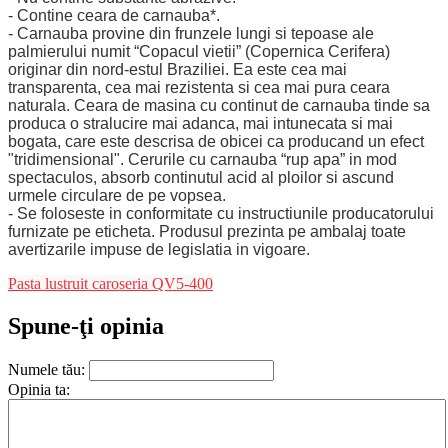
- Contine ceara de carnauba*.
- Carnauba provine din frunzele lungi si tepoase ale
palmierului numit “Copacul vietii” (Copernica Cerifera)
originar din nord-estul Braziliei. Ea este cea mai
transparenta, cea mai rezistenta si cea mai pura ceara
naturala. Ceara de masina cu continut de carnauba tinde sa
produca o stralucire mai adanca, mai intunecata si mai
bogata, care este descrisa de obicei ca producand un efect
"tridimensional". Cerurile cu carnauba “rup apa” in mod
spectaculos, absorb continutul acid al ploilor si ascund
urmele circulare de pe vopsea.
- Se foloseste in conformitate cu instructiunile producatorului
furnizate pe eticheta. Produsul prezinta pe ambalaj toate
avertizarile impuse de legislatia in vigoare.
Pasta lustruit caroseria QV5-400
Spune-ţi opinia
Numele tău:
Opinia ta: