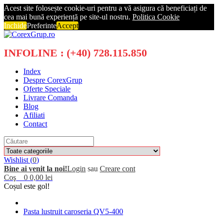
Acest site folosește cookie-uri pentru a vă asigura că beneficiați de
cea mai bună experiență pe site-ul nostru.
Politica Cookie
Inchide
Preferinte
Accept
INFOLINE : (+40) 728.115.850
Index
Despre CorexGrup
Oferte Speciale
Livrare Comanda
Blog
Afiliati
Contact
Wishlist (
0
)
Bine ai venit la noi!
Login
sau
Creare cont
Coş
0
0,00 lei
Coșul este gol!
Pasta lustruit caroseria QV5-400