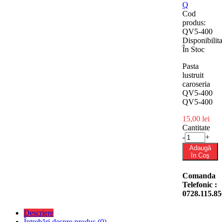
Q
Cod
produs:
QV5-400
Disponibilita
În Stoc
Pasta
lustruit
caroseria
QV5-400
QV5-400
15,00 lei
Cantitate
-
+
Adaugă
în Coş
Comanda
Telefonic :
0728.115.85
Descriere
Întrebări despre produs (0)