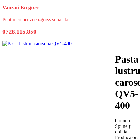
Vanzari En-gross
Pentru comenzi en-gross sunati la
0728.115.850
Pasta
lustru
caros
QV5-
400
0 opinii
Spune-ţi
opinia
Producător: