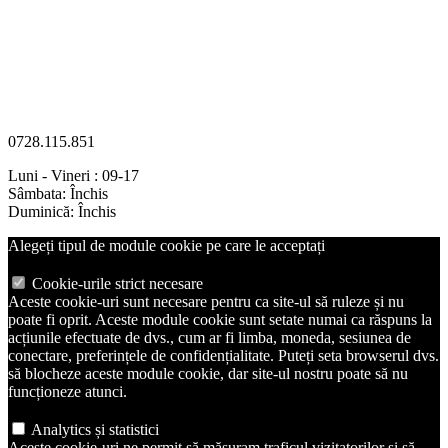
0728.115.851
Luni - Vineri : 09-17
Sâmbata: Închis
Duminică: Închis
Alegeți tipul de module cookie pe care le acceptați
Cookie-urile strict necesare
Aceste cookie-uri sunt necesare pentru ca site-ul să ruleze și nu
poate fi oprit. Aceste module cookie sunt setate numai ca răspuns la
acțiunile efectuate de dvs., cum ar fi limba, moneda, sesiunea de
conectare, preferințele de confidențialitate. Puteți seta browserul dvs.
să blocheze aceste module cookie, dar site-ul nostru poate să nu
funcționeze atunci.
Analytics și statistici
Aceste cookie-uri ne permit să măsuram traficul vizitatorilor și să